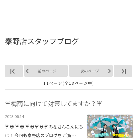
お店を探す
新車を探す
秦野店スタッフブログ
中古車を探す
点検・整備をする
新車購入ガイド
前のページ
次のページ
11ページ(全13ページ中)
お得情報
地域応援活動
☔梅雨に向けて対策してますか？☔
2023.06.14
企業情報
採用情報
☔ 🐸 ☔ 🐸 ☔ 🐸☔ 🐸☔ みなさんこんにち
法人のお客様
は！ 今回も秦野店のブログを ご覧…