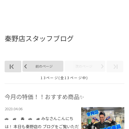
お店を探す
新車を探す
秦野店スタッフブログ
中古車を探す
点検・整備をする
新車購入ガイド
前のページ
次のページ
13ページ(全13ページ中)
お得情報
地域応援活動
今月の特価！！おすすめ商品✨
2023.04.06
企業情報
採用情報
🚗 🚙 🚘 🚗 🚙 みなさんこんにち
法人のお客様
は！ 本日も秦野店の ブログをご覧いただ