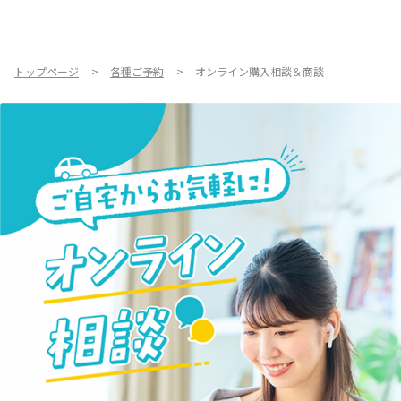
お店を探す
新車を探す
トップページ
各種ご予約
オンライン購入相談＆商談
中古車を探す
点検・整備をする
新車購入ガイド
お得情報
地域応援活動
企業情報
採用情報
法人のお客様