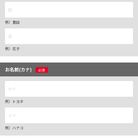
例）豊田
例）花子
お名前(カナ)
必須
例）トヨタ
例）ハナコ