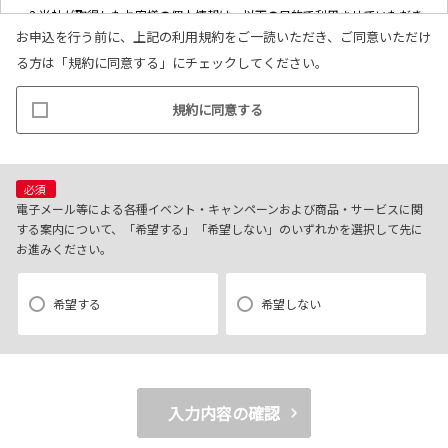
2.当社が取得したお客様の個人情報は、以下の目的で利用させていただき
お申込を行う前に、上記の利用規約をご一読いただき、ご同意いただけ
ます。
る方は「規約に同意する」にチェックしてください。
(1)お客様リクエストに対応するにあたって問題が発生した場合の確認・
連絡
規約に同意する
(2)お客様から照会があった場合のリクエスト情報の確認
(3)お客様に不利益を与えないために行う、お客様に対する迅速なご連絡
（電子メール、電話、郵送によるご連絡）
(4)当社で取り扱っている商品・サービスなどに関する営業上のご案内
必須
(5)商品の企画・開発あるいはお客様満足向上策などの検討のためのお客
電子メール等による各種イベント・キャンペーンおよび商品・サービスに関
する案内について、「希望する」「希望しない」のいずれかを選択して先に
様アンケート調査の実施
お進みください。
【3．推奨環境について】
希望する
希望しない
1.当社の推奨するインターネット環境にてお申込みをお願いします。推奨
以外の環境によって発生した情報の不備や
それに伴う連絡の不徹底については責任を負いかねますので、あらかじ
めご了承ください。
入力内容の確認
なお、不具合の生じたデータについてはお客様にお断り無く削除させて
いただく場合がございます。