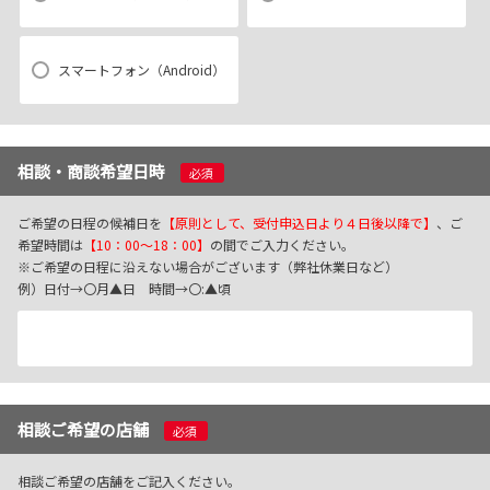
スマートフォン（Android）
相談・商談希望日時
必須
ご希望の日程の候補日を
【原則として、受付申込日より４日後以降で】
、
ご
希望時間は
【
1
0：00～18：00】
の間でご入力ください。
※ご希望の日程に沿えない場合がございます（弊社休業日など）
例）日付→〇月▲日 時間→〇:▲頃
相談ご希望の店舗
必須
相談ご希望の店舗をご記入ください。