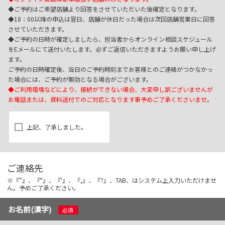
◆ご予約はご希望店舗より回答をさせていただいた後確定となります。
◆18：00以降の申込は翌日、店舗が休日だった場合は次回店舗営業日に回答
させていただきます。
◆ご予約の日時が確定しましたら、担当者からオンライン相談スケジュール
をEメールにて送付いたします。必ずご返信いただきますようお願い申し上げ
ます。
ご予約の日時確定後、当日のご予約時刻までお客様とのご連絡がつかなかっ
た場合には、ご予約が無効となる場合がございます。
◆ご利用環境などにより、接続ができない場合、大変申し訳ございませんが
お電話または、資料送付でのご対応となります事予めご了承くださいませ。
上記、了承しました。
ご連絡先
※『”』、『"』、『'』、『,』、『?』、TAB、はシステム上入力いただけませ
ん。予めご了承ください。
お名前(漢字)
必須