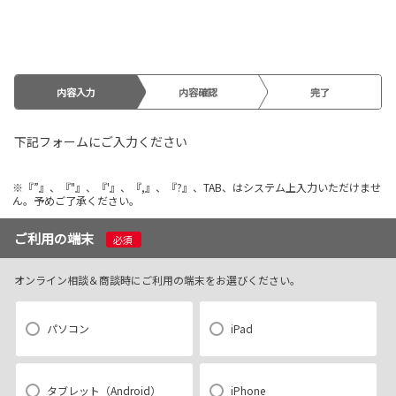
内容入力
内容確認
完了
下記フォームにご入力ください
※『”』、『"』、『'』、『,』、『?』、TAB、はシステム上入力いただけませ
ん。予めご了承ください。
ご利用の端末
必須
オンライン相談＆商談時にご利用の端末をお選びください。
パソコン
iPad
タブレット（Android）
iPhone