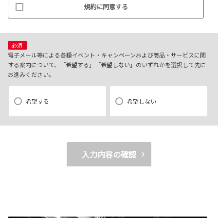
規約に同意する
連絡
(2)お客様から照会があった場合のリクエスト情報の確認
(3)お客様に不利益を与えないために行う、お客様に対する迅速なご連絡
（電子メール、電話、郵送によるご連絡）
必須
(4)当社で取り扱っている商品・サービスなどに関する営業上のご案内
電子メール等による各種イベント・キャンペーンおよび商品・サービスに関
する案内について、「希望する」「希望しない」のいずれかを選択して先に
(5)商品の企画・開発あるいはお客様満足向上策などの検討のためのお客
お進みください。
様アンケート調査の実施
【3．推奨環境について】
希望する
希望しない
1.当社の推奨するインターネット環境にてお申込みをお願いします。推奨
以外の環境によって発生した情報の不備や
それに伴う連絡の不徹底については責任を負いかねますので、あらかじ
入力内容の確認
めご了承ください。
なお、不具合の生じたデータについてはお客様にお断り無く削除させて
いただく場合がございます。
※推奨環境についてはTOYOTAメーカーサイト「ご利用にあたって」を
参照ください。