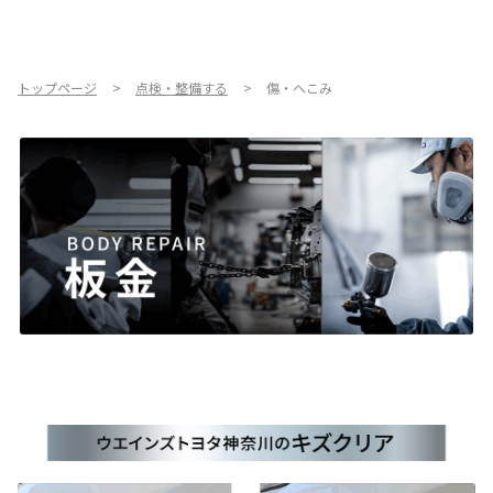
お店を探す
新車を探す
トップページ
点検・整備する
傷・へこみ
中古車を探す
点検・整備をする
新車購入ガイド
お得情報
地域応援活動
企業情報
採用情報
法人のお客様