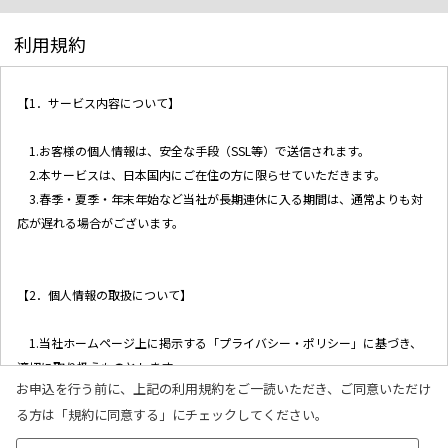
利用規約
【1．サービス内容について】
1.お客様の個人情報は、安全な手段（SSL等）で送信されます。
2.本サービスは、日本国内にご在住の方に限らせていただきます。
3.春季・夏季・年末年始など当社が長期連休に入る期間は、通常よりも対
応が遅れる場合がございます。
【2．個人情報の取扱について】
1.当社ホームページ上に掲示する「プライバシー・ポリシー」に基づき、
適切に取り扱うものとします。
お申込を行う前に、上記の利用規約をご一読いただき、ご同意いただけ
2.当社が取得したお客様の個人情報は、以下の目的で利用させていただき
る方は「規約に同意する」にチェックしてください。
ます。
(1)お客様リクエストに対応するにあたって問題が発生した場合の確認・