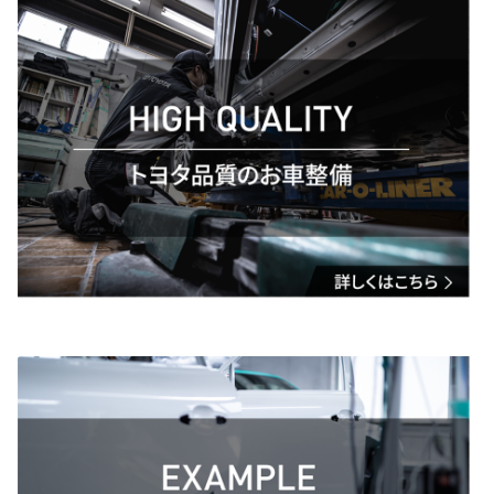
【4．規約について】
1.本規約は事前の告知なく変更することがあります。変更した内容は本ペ
ージにてご確認いただくものとします。
【トヨタ自動車への個人情報の第三者提供について】
1.当社が取得したお客様の個人情報（本リクエストフォームよりご入力いた
だいた氏名、住所、電話番号、メールアドレスを含む本リクエストの内容、
当ウェブサイトの閲覧情報）は、本リクエストフォームのシステムに不具合
等が生じた場合に限り、原因調査・復旧の目的でシステムを管理するトヨタ
自動車に提供させて頂きます。