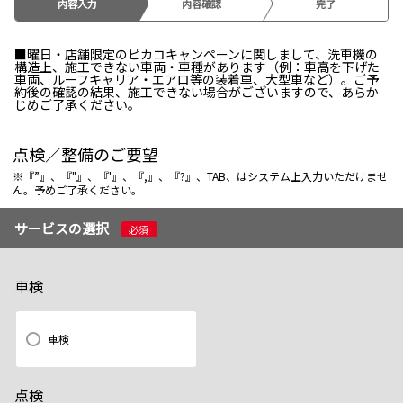
内容入力
内容確認
完了
■曜日・店舗限定のピカコキャンペーンに関しまして、洗車機の
構造上、施工できない車両・車種があります（例：車高を下げた
車両、ルーフキャリア・エアロ等の装着車、大型車など）。ご予
約後の確認の結果、施工できない場合がございますので、あらか
じめご了承ください。
点検／整備のご要望
※『”』、『"』、『'』、『,』、『?』、TAB、はシステム上入力いただけませ
ん。予めご了承ください。
サービスの選択
必須
車検
車検
点検