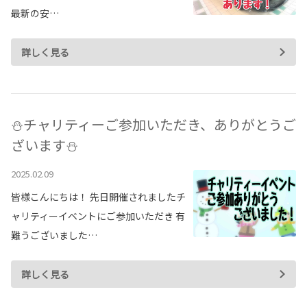
各種予約
最新の安…
事故・故障受付センター
詳しく見る
[受付]
24時間,365日対応
0800-080-5365
⛄チャリティーご参加いただき、ありがとうご
ざいます⛄
2025.02.09
皆様こんにちは！ 先日開催されましたチ
ャリティーイベントにご参加いただき 有
難うございました…
詳しく見る