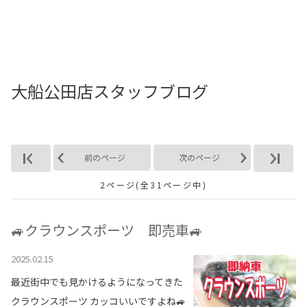
お店を探す
新車を探す
大船公田店スタッフブログ
中古車を探す
点検・整備をする
新車購入ガイド
前のページ
次のページ
2ページ(全31ページ中)
お得情報
地域応援活動
🚙クラウンスポーツ 即売車🚙
2025.02.15
企業情報
採用情報
最近街中でも見かけるようになってきた
法人のお客様
クラウンスポーツ カッコいいですよね🚙