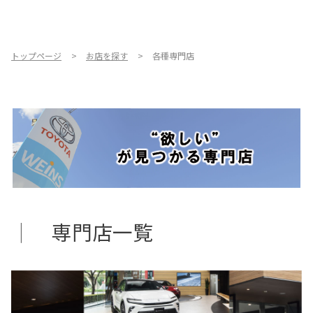
お店を探す
新車を探す
トップページ
お店を探す
各種専門店
中古車を探す
点検・整備をする
新車購入ガイド
お得情報
｜
専門店一覧
地域応援活動
企業情報
採用情報
法人のお客様