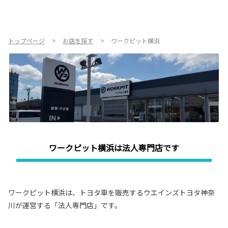
お店を探す
新車を探す
トップページ
お店を探す
ワークピット横浜
中古車を探す
点検・整備をする
新車購入ガイド
お得情報
ワークピット横浜は法人専門店です
地域応援活動
ワークピット横浜は、トヨタ車を販売するウエインズトヨタ神奈
企業情報
採用情報
川が運営する「法人専門店」です。
法人のお客様