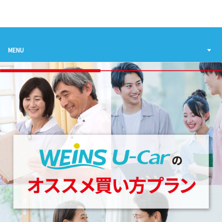
お店を探す
新車を探す
MENU
中古車を探す
点検・整備をする
新車購入ガイド
お得情報
地域応援活動
企業情報
採用情報
法人のお客様