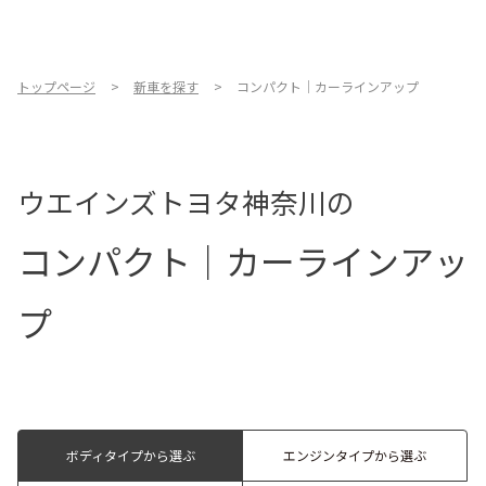
お店を探す
新車を探す
トップページ
新車を探す
コンパクト｜カーラインアップ
中古車を探す
ウエインズトヨタ神奈川の
点検・整備をする
コンパクト｜カーラインアッ
新車購入ガイド
お得情報
プ
地域応援活動
企業情報
採用情報
法人のお客様
ボディタイプから選ぶ
エンジンタイプから選ぶ