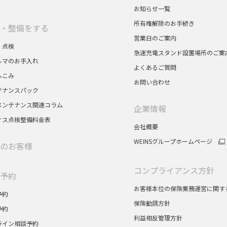
お知らせ一覧
所有権解除のお手続き
・整備をする
営業日のご案内
・点検
急速充電スタンド設置場所のご案
ルマのお手入れ
よくあるご質問
へこみ
お問い合わせ
テナンスパック
メンテナンス関連コラム
企業情報
サス点検整備料金表
会社概要
WEINSグループホームページ
のお客様
コンプライアンス方針
予約
お客様本位の保険業務運営に関す
予約
保険勧誘方針
予約
利益相反管理方針
ライン相談予約