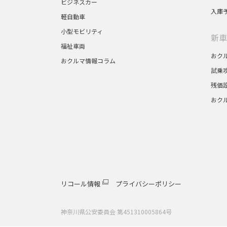
ビジネスカー
入庫
軽自動車
小型モビリティ
新車
福祉車両
おク
おクルマ情報コラム
試乗
残価
おク
リコール情報
プライバシーポリシー
神奈川県公安委員会 第451310005864号