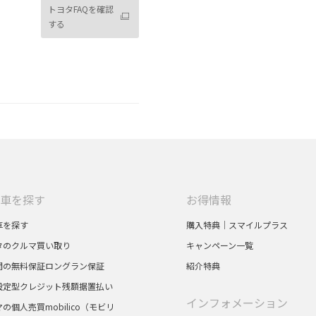
トヨタFAQを確認
する
車を探す
お得情報
車を探す
購入特典｜スマイルプラス
タのクルマ買い取り
キャンペーン一覧
間の無料保証ロングラン保証
紹介特典
設定型クレジット残額据置払い
インフォメーション
の個人売買mobilico（モビリ