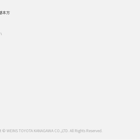
基本方
い
t © WEINS TOYOTA KANAGAWA CO.,LTD. All Rights Reserved.