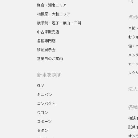
コ）
鎌倉・湘南エリア
相模原・大和エリア
点検
横須賀・逗子・葉山・三浦
車検
中古車販売店
おク
各種専門店
傷・
移動展示会
メン
営業日のご案内
カー
レク
新車を探す
SUV
法人
ミニバン
コンパクト
各種
ワゴン
相談
スポーツ
試乗
セダン
オン