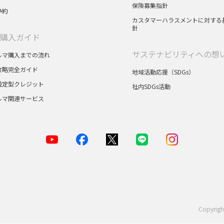
保険募集指針
予約
カスタマーハラスメントに対する
針
購入ガイド
サステナビリティへの想
ルマ購入までの流れ
攻略完全ガイド
地域活動応援（SDGs）
設定型クレジット
社内SDGs活動
ルマ関連サービス
Copyrigh