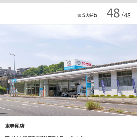
各種予約
48
/
48
該当店舗数
事故・故障受付センター
[受付]
24時間,365日対応
0800-080-5365
東寺尾店