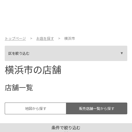
磯子区
金沢区
お店を探す
新車を探す
港北区
GR Garage
中古車を探す
トップページ
お店を探す
横浜市
緑区
青葉区
点検・整備をする
区を絞り込む
横浜市の店舗
都筑区
戸塚区
新車購入ガイド
お得情報
店舗一覧
鎌倉・湘南エリア
栄区
地域応援活動
地図から探す
販売店舗一覧から探す
泉区
瀬谷区
企業情報
採用情報
法人のお客様
条件で絞り込む
条件で絞り込む