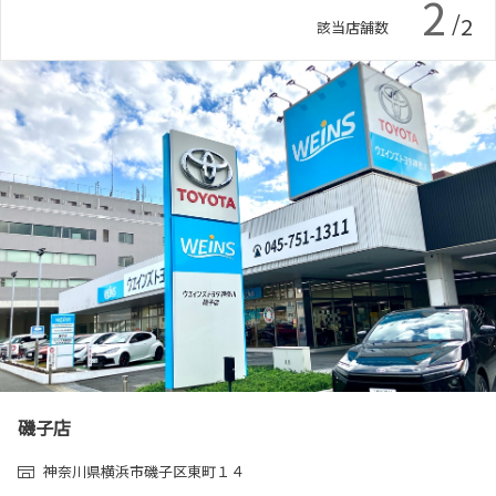
2
各種予約
/
2
該当店舗数
事故・故障受付センター
[受付]
24時間,365日対応
0800-080-5365
磯子店
神奈川県横浜市磯子区東町１４