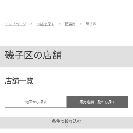
お店を探す
新車販売
充電スタンド
新車を探す
トップページ
お店を探す
横浜市
磯子区
バリアフリー／ フラット
バリアフリー／ 多目的ト
中古車を探す
フロア
イレ
磯子区の店舗
点検・整備をする
キッズコーナー
ベビーシート
新車購入ガイド
店舗一覧
授乳室
横浜市
お得情報
地域応援活動
地図から探す
販売店舗一覧から探す
磯子区
U-Car販売
企業情報
採用情報
条件で絞り込む
条件で絞り込む
法人のお客様