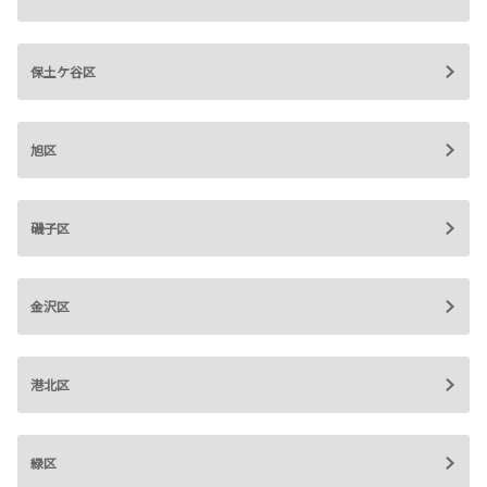
保土ケ谷区
旭区
磯子区
金沢区
港北区
緑区