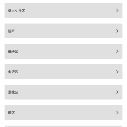
保土ケ谷区
旭区
磯子区
金沢区
港北区
緑区