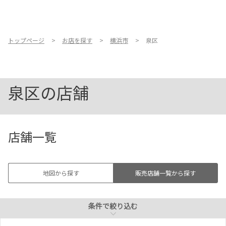
お店を探す
新車販売
充電スタンド
新車を探す
トップページ
お店を探す
横浜市
泉区
バリアフリー／ フラット
バリアフリー／ 多目的ト
中古車を探す
フロア
イレ
泉区の店舗
点検・整備をする
キッズコーナー
ベビーシート
新車購入ガイド
店舗一覧
授乳室
横浜市
お得情報
地域応援活動
地図から探す
販売店舗一覧から探す
泉区
企業情報
採用情報
条件で絞り込む
条件で絞り込む
法人のお客様