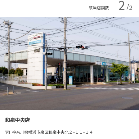
2
各種予約
/
2
該当店舗数
事故・故障受付センター
[受付]
24時間,365日対応
0800-080-5365
和泉中央店
神奈川県横浜市泉区和泉中央北２−１１−１４