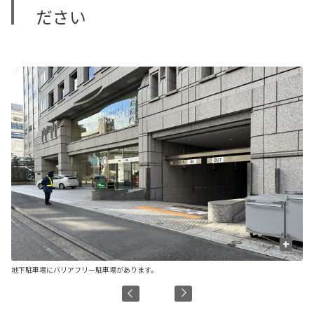
ださい
+
地下駐車場にバリアフリー駐車場があります。
シ