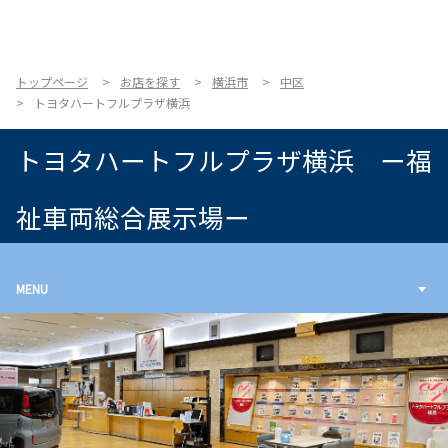
お店を探す
新車を探す
トップページ
お店を探す
横浜市
中区
トヨタハートフルプラザ横浜
中古車を探す
トヨタハートフルプラザ横浜 ー福
点検・整備をする
祉車両総合展示場ー
新車購入ガイド
お得情報
MENU
地域応援活動
企業情報
採用情報
法人のお客様