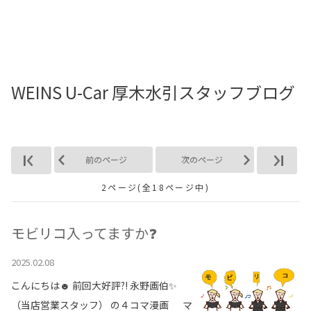
お店を探す
新車を探す
WEINS U-Car 厚木水引スタッフブログ
中古車を探す
点検・整備をする
新車購入ガイド
前のページ
次のページ
2ページ(全18ページ中)
お得情報
地域応援活動
モビリコ入ってますか❓
2025.02.08
企業情報
採用情報
こんにちは☻ 前回大好評?! 永野画伯✨
法人のお客様
（当店営業スタッフ） の４コマ漫画 マ