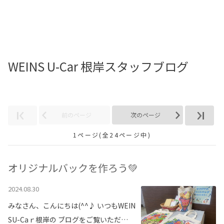
お店を探す
新車を探す
WEINS U-Car 根岸スタッフブログ
中古車を探す
点検・整備をする
新車購入ガイド
前のページ
次のページ
1ページ(全24ページ中)
お得情報
地域応援活動
オリジナルバックを作ろう💚
2024.08.30
企業情報
採用情報
みなさん、こんにちは(^^♪ いつもWEIN
法人のお客様
SU-Caｒ根岸の ブログをご覧いただ…