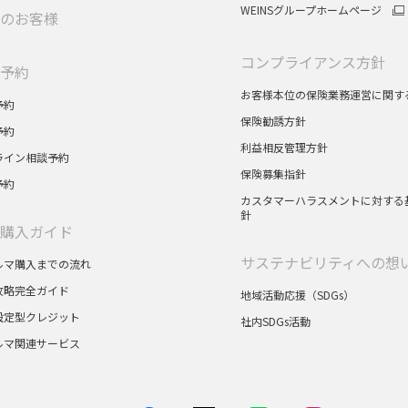
WEINSグループホームページ
のお客様
コンプライアンス方針
予約
お客様本位の保険業務運営に関す
予約
保険勧誘方針
予約
利益相反管理方針
ライン相談予約
保険募集指針
予約
カスタマーハラスメントに対する
針
購入ガイド
サステナビリティへの想
ルマ購入までの流れ
攻略完全ガイド
地域活動応援（SDGs）
設定型クレジット
社内SDGs活動
ルマ関連サービス