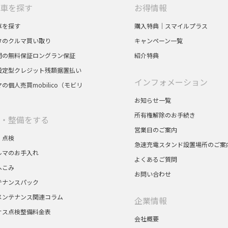
車を探す
お得情報
車を探す
購入特典｜スマイルプラス
タのクルマ買い取り
キャンペーン一覧
間の無料保証ロングラン保証
紹介特典
設定型クレジット残額据置払い
インフォメーション
の個人売買mobilico（モビリ
お知らせ一覧
所有権解除のお手続き
・整備をする
営業日のご案内
・点検
急速充電スタンド設置場所のご案
ルマのお手入れ
よくあるご質問
へこみ
お問い合わせ
テナンスパック
メンテナンス関連コラム
企業情報
サス点検整備料金表
会社概要