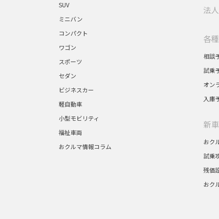
SUV
法人
ミニバン
コンパクト
各種
ワゴン
相談
スポーツ
試乗
セダン
オン
ビジネスカー
入庫
軽自動車
小型モビリティ
新車
福祉車両
おク
おクルマ情報コラム
試乗
残価
おク