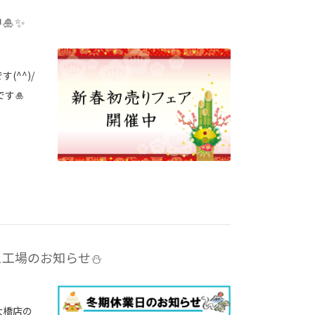
🎍✨
(^^)/
です🎍
ス工場のお知らせ⛄
大橋店の