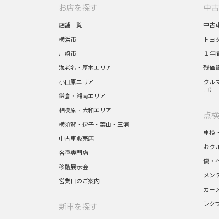
お店を探す
中古
店舗一覧
中古
横浜市
トヨ
川崎市
１年
海老名・厚木エリア
残価
小田原エリア
クルマ
コ）
鎌倉・湘南エリア
相模原・大和エリア
点検
横須賀・逗子・葉山・三浦
車検
中古車販売店
おク
各種専門店
傷・
移動展示会
メン
営業日のご案内
カー
レク
新車を探す