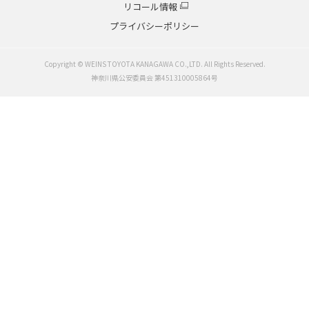
横浜市
リコール情報
法人のお客様
川崎市
プライバシーポリシー
海老名・厚木エリア
各種予約
小田原エリア
鎌倉・湘南エリア
Copyright © WEINS TOYOTA KANAGAWA CO.,LTD. All Rights Reserved.
事故・故障受付センター
相模原・大和エリア
神奈川県公安委員会 第451310005864号
[受付]
24時間,365日対応
横須賀・逗子・葉山・三浦
0800-080-5365
中古車販売店
各種専門店
移動展示会
営業日のご案内
新車を探す
SUV
ミニバン
コンパクト
ワゴン
スポーツ
セダン
ビジネスカー
軽自動車