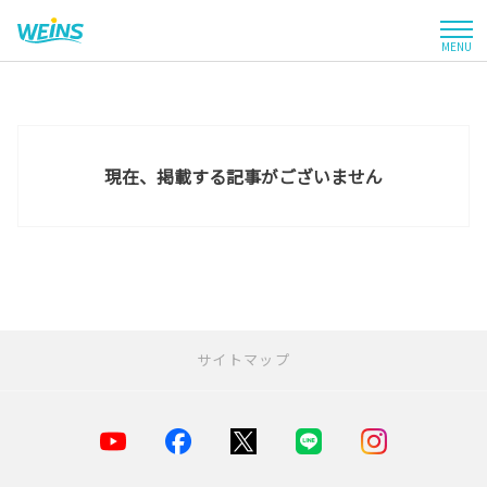
MENU
お店を探す
新車を探す
現在、掲載する記事がございません
中古車を探す
点検・整備をする
新車購入ガイド
サイトマップ
お得情報
地域応援活動
お店を探す
店舗一覧
企業情報
採用情報