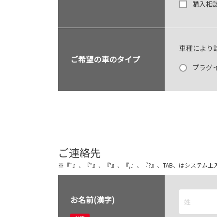
購入相
車種により
ご希望の車のタイプ
プラグ
ご連絡先
※『”』、『"』、『'』、『,』、『?』、TAB、はシステ
お名前(漢字)