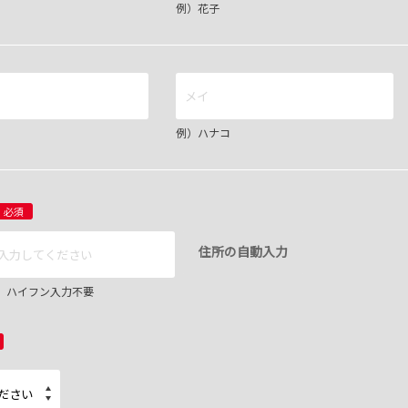
例）花子
例）ハナコ
必須
住所の自動入力
67 ハイフン入力不要