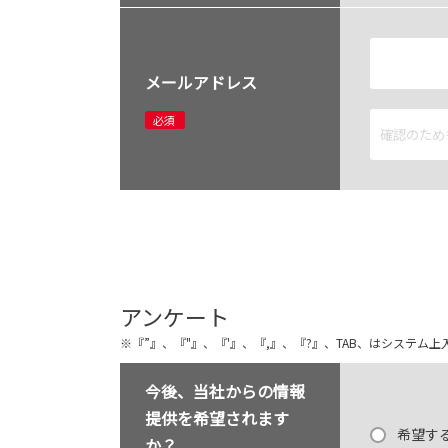
メールアドレス
必須
アンケート
※『”』、『"』、『'』、『,』、『?』、TAB、はシステ
今後、当社からの情報
提供を希望されます
希望す
か？