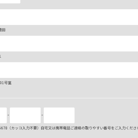
豊田
１
101号室
-
-
34-5678（カッコ入力不要）自宅又は携帯電話ご連絡の取りやすい番号をご入力くださ