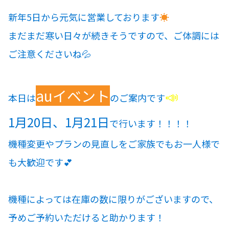
各種予約
新年5日から元気に営業しております
☀
事故・故障受付センター
まだまだ寒い日々が続きそうですので、ご体調には
[受付]
24時間,365日対応
0800-080-5365
ご注意くださいね💦
auイベント
📣
本日は
のご案内です
1月20日、1月21日
で行います！！！！
機種変更やプランの見直しをご家族でもお一人様で
も大歓迎です💕
機種によっては在庫の数に限りがございますので、
予めご予約いただけると助かります！