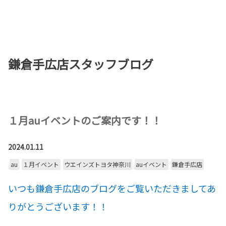
お店を探す
新車を探す
鎌倉手広店スタッフブログ
中古車を探す
点検・整備をする
新車購入ガイド
１月auイベントのご案内です！！
お得情報
2024.01.11
au
１月イベント
ウエインズトヨタ神奈川
auイベント
鎌倉手広店
地域応援活動
いつも鎌倉手広店のブログをご覧いただきましてあ
企業情報
採用情報
りがとうございます！！
法人のお客様