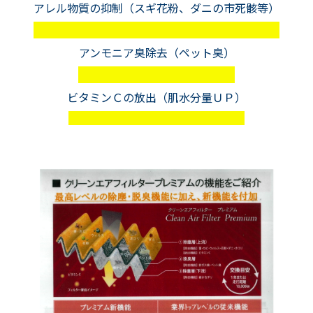
アレル物質の抑制（スギ花粉、ダニの市死骸等）
アンモニア臭除去（ペット臭）
ビタミンＣの放出（肌水分量ＵＰ）