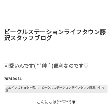
お店を探す
新車を探す
ビークルステーションライフタウン藤
中古車を探す
沢スタッフブログ
点検・整備をする
新車購入ガイド
可愛いんです( *´艸｀)便利なのです♡
お得情報
2024.04.14
地域応援活動
ウエインズトヨタ神奈川、ビークルステーションライフタウン藤沢、中古
車
企業情報
採用情報
こんにちは(*^▽^*)☀
法人のお客様