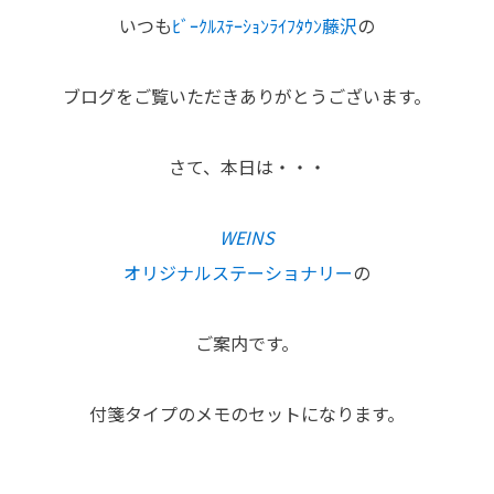
各種予約
いつも
ﾋﾞｰｸﾙｽﾃｰｼｮﾝﾗｲﾌﾀｳﾝ藤沢
の
事故・故障受付センター
[受付]
24時間,365日対応
ブログをご覧いただきありがとうございます。
0800-080-5365
さて、本日は・・・
WEINS
オリジナルステーショナリー
の
ご案内です。
付箋タイプのメモのセットになります。