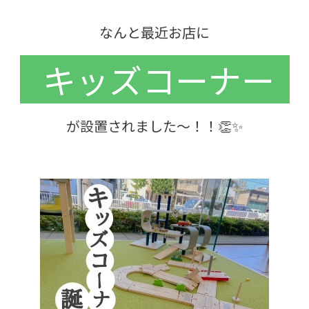
各種予約
なんと最近お店に
事故・故障受付センター
[受付]
24時間,365日対応
キッズコーナー
0800-080-5365
が設置されました～！！👏✨