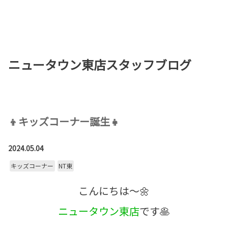
お店を探す
新車を探す
ニュータウン東店スタッフブログ
中古車を探す
点検・整備をする
新車購入ガイド
👦キッズコーナー誕生👧
お得情報
2024.05.04
キッズコーナー
NT東
地域応援活動
こんにちは～🌼
企業情報
採用情報
ニュータウン東店
です🥞
法人のお客様