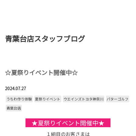
お店を探す
新車を探す
青葉台店スタッフブログ
中古車を探す
点検・整備をする
新車購入ガイド
☆夏祭りイベント開催中☆
お得情報
2024.07.27
うちわ作り体験
夏祭りイベント
ウエインズトヨタ神奈川
パターゴルフ
地域応援活動
青葉台店
企業情報
採用情報
★夏祭りイベント開催中★
法人のお客様
１組目のお客さまは