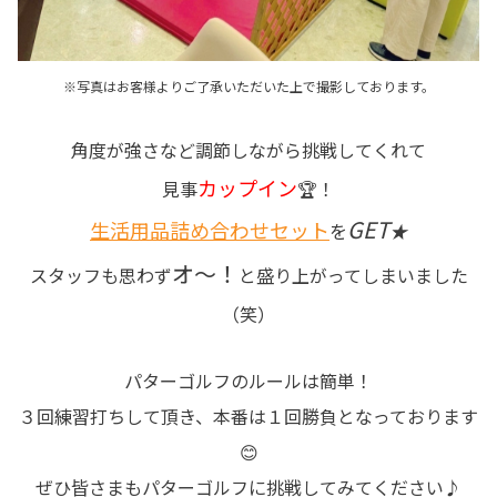
※写真はお客様よりご了承いただいた上で撮影しております。
角度が強さなど調節しながら挑戦してくれて
カップイン
見事
🏆！
GET
生活用品詰め合わせセット
を
★
オ～！
スタッフも思わず
と盛り上がってしまいました
（笑）
パターゴルフのルールは簡単！
３回練習打ちして頂き、本番は１回勝負となっております
😊
ぜひ皆さまもパターゴルフに挑戦してみてください♪