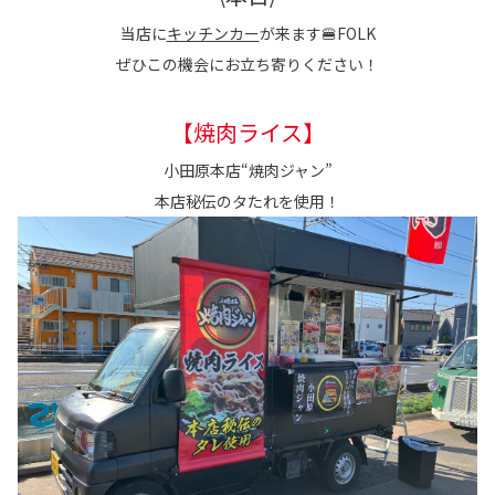
各種予約
当店に
キッチンカー
が来ます🍔FOLK
事故・故障受付センター
ぜひこの機会にお立ち寄りください！
[受付]
24時間,365日対応
0800-080-5365
【焼肉ライス】
小田原本店“焼肉ジャン”
本店秘伝のタたれを使用！