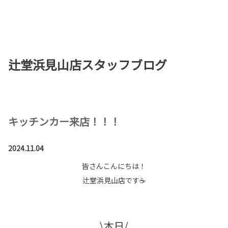
お店を探す
新車を探す
辻堂浜見山店スタッフブログ
中古車を探す
点検・整備をする
新車購入ガイド
キッチンカー来店！！！
お得情報
2024.11.04
皆さんこんにちは！
地域応援活動
辻堂浜見山店です☕
企業情報
採用情報
法人のお客様
\本日/