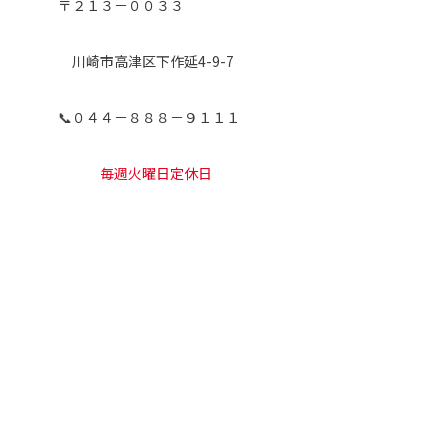
〒２１３－００３３
川崎市高津区下作延4-9-7
📞０４４－８８８－９１１１
毎週火曜日定休日