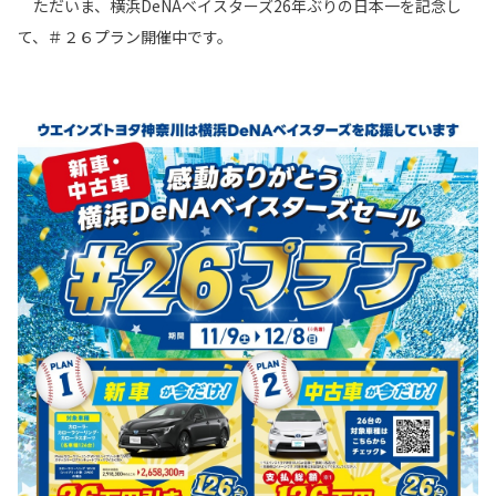
ただいま、横浜DeNAベイスターズ26年ぶりの日本一を記念し
各種予約
て、＃２６プラン開催中です。
事故・故障受付センター
[受付]
24時間,365日対応
0800-080-5365