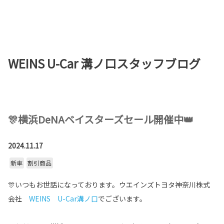
お店を探す
新車を探す
WEINS U-Car 溝ノ口スタッフブログ
中古車を探す
点検・整備をする
新車購入ガイド
🎊横浜DeNAベイスターズセール開催中👑
お得情報
2024.11.17
新車
割引商品
地域応援活動
🎊いつもお世話になっております。ウエインズトヨタ神奈川株式
企業情報
採用情報
会社
WEINS U-Car溝ノ口
でございます。
法人のお客様