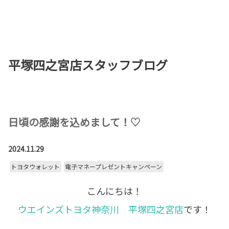
お店を探す
新車を探す
平塚四之宮店スタッフブログ
中古車を探す
点検・整備をする
新車購入ガイド
日頃の感謝を込めまして！♡
お得情報
2024.11.29
トヨタウォレット
電子マネープレゼントキャンペーン
地域応援活動
こんにちは！
企業情報
採用情報
ウエインズトヨタ神奈川 平塚四之宮店
です！
法人のお客様