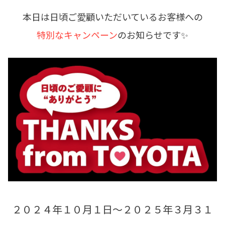
各種予約
本日は日頃ご愛顧いただいているお客様への
事故・故障受付センター
特別なキャンペーン
のお知らせです✨
[受付]
24時間,365日対応
0800-080-5365
２０２４年１０月１日～２０２５年３月３１