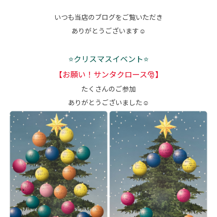
各種予約
いつも当店のブログをご覧いただき
事故・故障受付センター
ありがとうございます☺
[受付]
24時間,365日対応
0800-080-5365
⭐クリスマスイベント⭐
【お願い！サンタクロース🎅】
たくさんのご参加
ありがとうございました☺