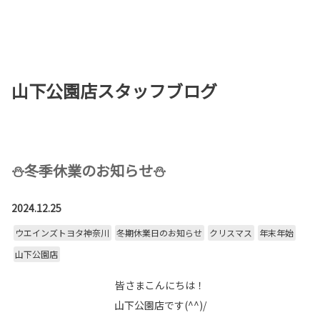
お店を探す
新車を探す
山下公園店スタッフブログ
中古車を探す
点検・整備をする
新車購入ガイド
⛄冬季休業のお知らせ⛄
お得情報
2024.12.25
ウエインズトヨタ神奈川
冬期休業日のお知らせ
クリスマス
年末年始
地域応援活動
山下公園店
企業情報
採用情報
皆さまこんにちは！
法人のお客様
山下公園店です(^^)/