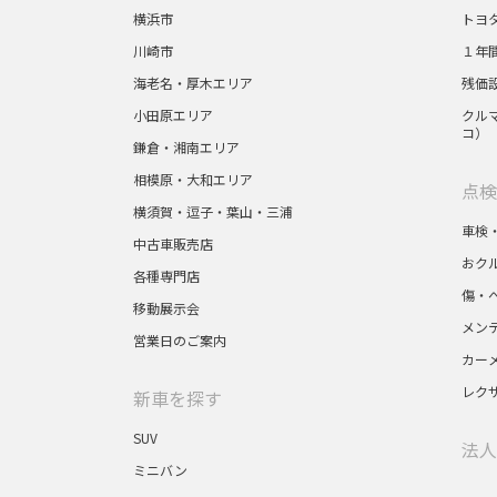
横浜市
トヨ
川崎市
１年
海老名・厚木エリア
残価
小田原エリア
クルマ
コ）
鎌倉・湘南エリア
相模原・大和エリア
点検
横須賀・逗子・葉山・三浦
車検
中古車販売店
おク
各種専門店
傷・
移動展示会
メン
営業日のご案内
カー
レク
新車を探す
SUV
法人
ミニバン