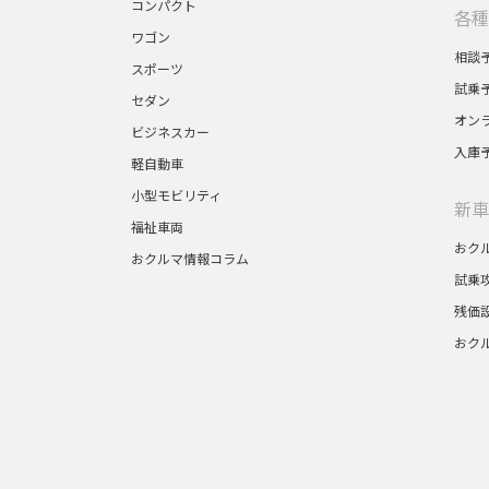
コンパクト
各種
ワゴン
相談
スポーツ
試乗
セダン
オン
ビジネスカー
入庫
軽自動車
小型モビリティ
新車
福祉車両
おク
おクルマ情報コラム
試乗
残価
おク