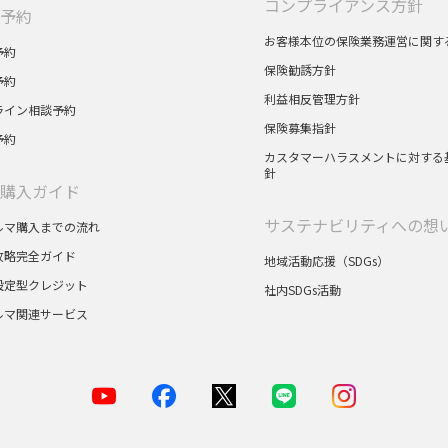
コンプライアンス方針
予約
お客様本位の保険業務運営に関す
予約
保険勧誘方針
予約
利益相反管理方針
ライン相談予約
保険募集指針
予約
カスタマーハラスメントに対する
針
購入ガイド
サステナビリティへの想
ルマ購入までの流れ
攻略完全ガイド
地域活動応援（SDGs）
設定型クレジット
社内SDGs活動
ルマ関連サービス