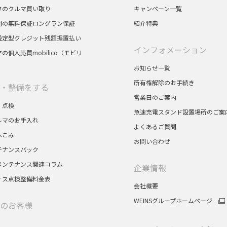
タのクルマ買い取り
キャンペーン一覧
間の無料保証ロングラン保証
紹介特典
設定型クレジット残額据置払い
インフォメーション
の個人売買mobilico（モビリ
お知らせ一覧
所有権解除のお手続き
・整備をする
営業日のご案内
・点検
急速充電スタンド設置場所のご案
ルマのお手入れ
よくあるご質問
へこみ
お問い合わせ
テナンスパック
メンテナンス関連コラム
企業情報
サス点検整備料金表
会社概要
WEINSグループホームページ
のお客様