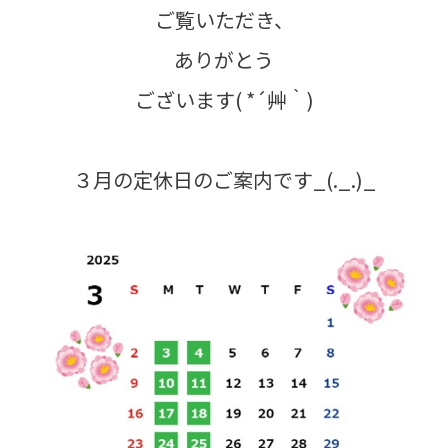
各種予約
ご覧いただき、
事故・故障受付センター
ありがとう
[受付]
24時間,365日対応
0800-080-5365
ございます( *´艸｀)
３月の定休日のご案内です_(._.)_