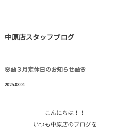
お店を探す
新車を探す
中原店スタッフブログ
中古車を探す
点検・整備をする
新車購入ガイド
🌸🎎３月定休日のお知らせ🎎🌸
お得情報
2025.03.01
地域応援活動
企業情報
採用情報
こんにちは！！
法人のお客様
いつも中原店のブログを