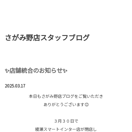
お店を探す
新車を探す
さがみ野店スタッフブログ
中古車を探す
点検・整備をする
新車購入ガイド
✨店舗統合のお知らせ✨
お得情報
2025.03.17
本日もさがみ野店ブログをご覧いただき
地域応援活動
ありがとうございます😊
企業情報
採用情報
３月３０日で
法人のお客様
綾瀬スマートインター店が閉店し