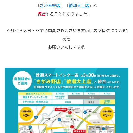
各種予約
『
さがみ野店
』『
綾瀬大上店
』へ
統合
することになりました。
事故・故障受付センター
[受付]
24時間,365日対応
0800-080-5365
４月から休日・営業時間変更もございます前回のブログにてご確
認を
お願いいたします😌