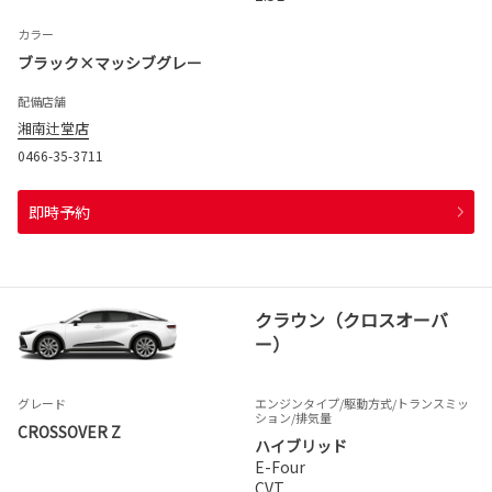
カラー
ブラック×マッシブグレー
配備店舗
湘南辻堂店
0466-35-3711
即時予約
クラウン（クロスオーバ
ー）
グレード
エンジンタイプ
/駆動方式/
トランスミッ
ション
/排気量
CROSSOVER Z
ハイブリッド
E-Four
CVT