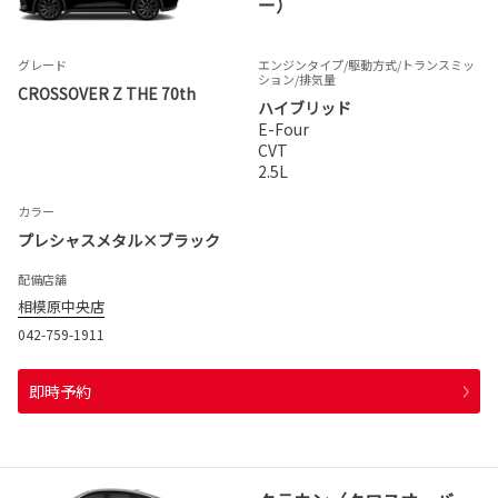
ー）
グレード
エンジンタイプ
/駆動方式/
トランスミッ
ション
/排気量
CROSSOVER Z THE 70th
ハイブリッド
E-Four
CVT
2.5L
カラー
プレシャスメタル×ブラック
配備店舗
相模原中央店
042-759-1911
即時予約