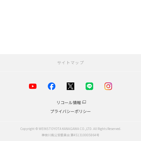
サイトマップ
お店を探す
店舗一覧
横浜市
リコール情報
川崎市
プライバシーポリシー
海老名・厚木エリア
小田原エリア
鎌倉・湘南エリア
Copyright © WEINS TOYOTA KANAGAWA CO.,LTD. All Rights Reserved.
相模原・大和エリア
神奈川県公安委員会 第451310005864号