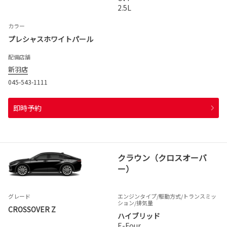
2.5L
カラー
プレシャスホワイトパール
配備店舗
新羽店
045-543-1111
即時予約
クラウン（クロスオーバ
ー）
グレード
エンジンタイプ
/駆動方式/
トランスミッ
ション
/排気量
CROSSOVER Z
ハイブリッド
E-Four