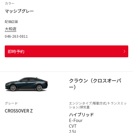
カラー
マッシブグレー
配備店舗
大和店
046-263-0811
即時予約
クラウン（クロスオーバ
ー）
グレード
エンジンタイプ
/駆動方式/
トランスミッ
ション
/排気量
CROSSOVER Z
ハイブリッド
E-Four
CVT
2.5L