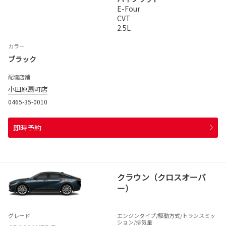
E-Four
CVT
2.5L
カラー
ブラック
配備店舗
小田原扇町店
0465-35-0010
即時予約
クラウン（クロスオーバ
ー）
グレード
エンジンタイプ
/駆動方式/
トランスミッ
ション
/排気量