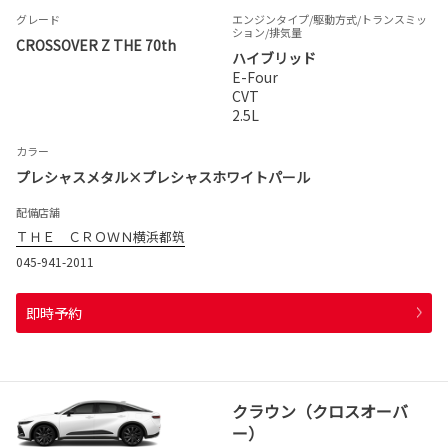
グレード
エンジンタイプ
/駆動方式/
トランスミッ
ション
/排気量
CROSSOVER Z THE 70th
ハイブリッド
E-Four
CVT
2.5L
カラー
プレシャスメタル×プレシャスホワイトパール
配備店舗
ＴＨＥ ＣＲＯＷＮ横浜都筑
045-941-2011
即時予約
クラウン（クロスオーバ
ー）