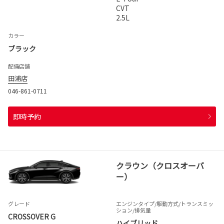
CVT
2.5L
カラー
ブラック
配備店舗
田浦店
046-861-0711
即時予約
クラウン（クロスオーバ
ー）
グレード
エンジンタイプ
/駆動方式/
トランスミッ
ション
/排気量
CROSSOVER G
ハイブリッド