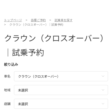
お店を探す
新車を探す
トップページ
各種ご予約
試乗車を探す
クラウン（クロスオーバー）｜試乗予約
中古車を探す
クラウン（クロスオーバー）
点検・整備をする
｜試乗予約
新車購入ガイド
絞り込み
お得情報
車名
地域応援活動
地域
企業情報
採用情報
店舗
法人のお客様