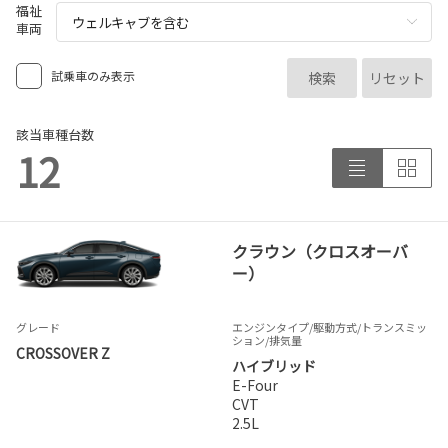
各種予約
福祉
車両
事故・故障受付センター
[受付]
24時間,365日対応
試乗車のみ表示
検索
リセット
0800-080-5365
該当車種台数
12
クラウン（クロスオーバ
ー）
グレード
エンジンタイプ
/駆動方式/
トランスミッ
ション
/排気量
CROSSOVER Z
ハイブリッド
E-Four
CVT
2.5L