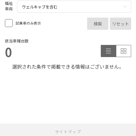
各種予約
福祉
車両
事故・故障受付センター
[受付]
24時間,365日対応
試乗車のみ表示
検索
リセット
0800-080-5365
該当車種台数
0
選択された条件で掲載できる情報はございません。
サイトマップ