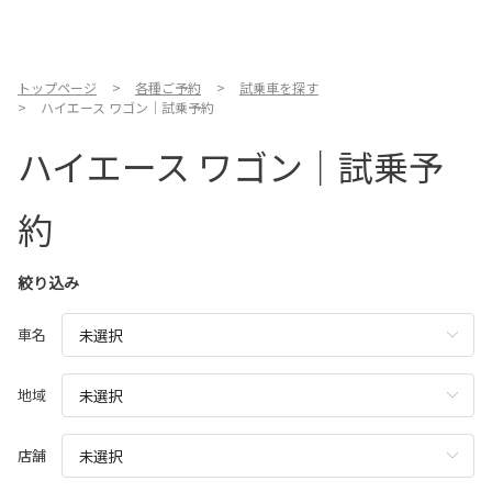
お店を探す
新車を探す
トップページ
各種ご予約
試乗車を探す
ハイエース ワゴン｜試乗予約
中古車を探す
ハイエース ワゴン｜試乗予
点検・整備をする
約
新車購入ガイド
絞り込み
お得情報
車名
地域応援活動
地域
企業情報
採用情報
店舗
法人のお客様