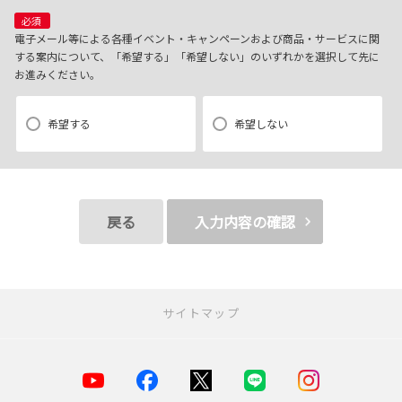
(4)当社で取り扱っている商品・サービスなどに関する営業上のご案内
必須
(5)商品の企画・開発あるいはお客様満足向上策などの検討のためのお客
電子メール等による各種イベント・キャンペーンおよび商品・サービスに関
する案内について、「希望する」「希望しない」のいずれかを選択して先に
様アンケート調査の実施
お進みください。
【3．推奨環境について】
希望する
希望しない
1.当社の推奨するインターネット環境にてお申込みをお願いします。推奨
以外の環境によって発生した情報の不備や
それに伴う連絡の不徹底については責任を負いかねますので、あらかじ
めご了承ください。
戻る
入力内容の確認
なお、不具合の生じたデータについてはお客様にお断り無く削除させて
いただく場合がございます。
※推奨環境についてはTOYOTAメーカーサイト「ご利用にあたって」を
サイトマップ
参照ください。
【4．規約について】
お店を探す