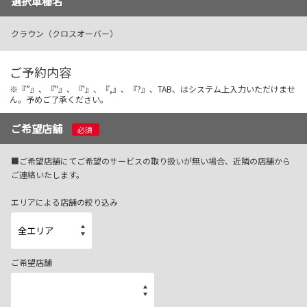
選択車種名
各種予約
クラウン（クロスオーバー）
事故・故障受付センター
[受付]
24時間,365日対応
0800-080-5365
ご予約内容
※『”』、『"』、『'』、『,』、『?』、TAB、はシステム上入力いただけませ
ん。予めご了承ください。
ご希望店舗
必須
■ご希望店舗にてご希望のサービスの取り扱いが無い場合、近隣の店舗から
ご連絡いたします。
エリアによる店舗の絞り込み
ご希望店舗