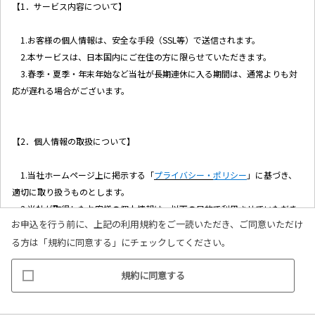
【1．サービス内容について】
1.お客様の個人情報は、安全な手段（SSL等）で送信されます。
2.本サービスは、日本国内にご在住の方に限らせていただきます。
3.春季・夏季・年末年始など当社が長期連休に入る期間は、通常よりも対
応が遅れる場合がございます。
【2．個人情報の取扱について】
1.当社ホームページ上に掲示する「
プライバシー・
ポリシー
」に基づき、
適切に取り扱うものとします。
2.当社が取得したお客様の個人情報は、以下の目的で利用させていただき
お申込を行う前に、上記の利用規約をご一読いただき、ご同意いただけ
ます。
る方は「規約に同意する」にチェックしてください。
(1)お客様リクエストに対応するにあたって問題が発生した場合の確認・
連絡
規約に同意する
(2)お客様から照会があった場合のリクエスト情報の確認
(3)お客様に不利益を与えないために行う、お客様に対する迅速なご連絡
（電子メール、電話、郵送によるご連絡）