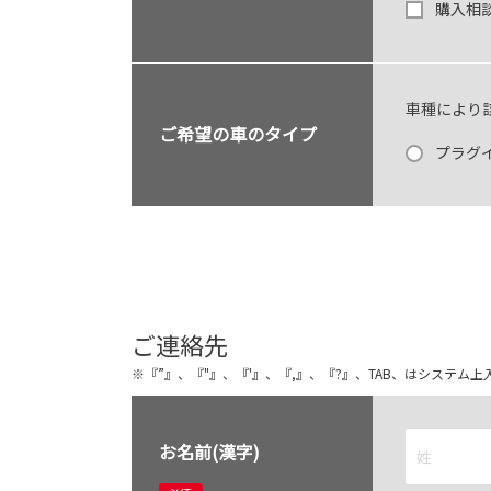
購入相
車種により
ご希望の車のタイプ
プラグ
ご連絡先
※『”』、『"』、『'』、『,』、『?』、TAB、はシステ
お名前(漢字)