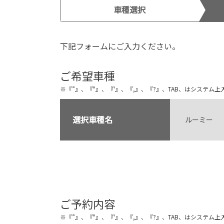
車種選択
下記フォームにご入力ください。
ご希望車種
※『”』、『"』、『'』、『,』、『?』、TAB、はシステ
選択車種名
ルーミー
ご予約内容
※『”』、『"』、『'』、『,』、『?』、TAB、はシステ