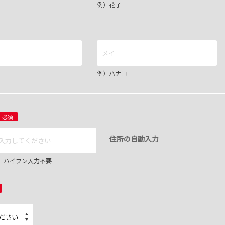
例）花子
例）ハナコ
必須
住所の自動入力
67 ハイフン入力不要