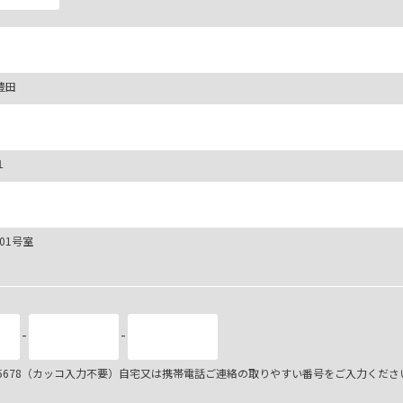
豊田
１
101号室
-
-
34-5678（カッコ入力不要）自宅又は携帯電話ご連絡の取りやすい番号をご入力くださ