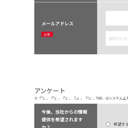
メールアドレス
必須
アンケート
※『”』、『"』、『'』、『,』、『?』、TAB、はシステ
今後、当社からの情報
提供を希望されます
希望す
か？