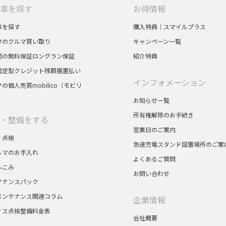
車を探す
お得情報
車を探す
購入特典｜スマイルプラス
タのクルマ買い取り
キャンペーン一覧
間の無料保証ロングラン保証
紹介特典
設定型クレジット残額据置払い
インフォメーション
の個人売買mobilico（モビリ
お知らせ一覧
所有権解除のお手続き
・整備をする
営業日のご案内
・点検
急速充電スタンド設置場所のご案
ルマのお手入れ
よくあるご質問
へこみ
お問い合わせ
テナンスパック
メンテナンス関連コラム
企業情報
サス点検整備料金表
会社概要