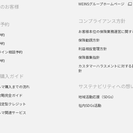
WEINSグループホームページ
のお客様
コンプライアンス方針
予約
お客様本位の保険業務運営に関す
予約
保険勧誘方針
予約
利益相反管理方針
ライン相談予約
保険募集指針
予約
カスタマーハラスメントに対する
針
購入ガイド
サステナビリティへの想
ルマ購入までの流れ
攻略完全ガイド
地域活動応援（SDGs）
設定型クレジット
社内SDGs活動
ルマ関連サービス