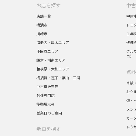
お店を探す
中古
店舗一覧
中古
横浜市
トヨ
川崎市
１年
海老名・厚木エリア
残価
小田原エリア
クルマ
コ）
鎌倉・湘南エリア
相模原・大和エリア
点検
横須賀・逗子・葉山・三浦
車検
中古車販売店
おク
各種専門店
傷・
移動展示会
メン
営業日のご案内
カー
レク
新車を探す