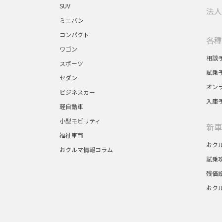
SUV
法人
ミニバン
コンパクト
各種
ワゴン
相談
スポーツ
試乗
セダン
オン
ビジネスカー
入庫
軽自動車
小型モビリティ
新車
福祉車両
おク
おクルマ情報コラム
試乗
残価
おク