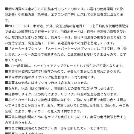
■燃料消費率は定められた試験条件のもとでの値です。お客様の使用環境（気象、
渋滞等）や運転方法（急発進、エアコン使用等）に応じて燃料消費率は異なりま
す。
■WLTCモードは、市街地、郊外、高速道路の各走行モードを平均的な使用時間配分
で構成した国際的な走行モードです。市街地モードは、信号や渋滞等の影響を受け
る比較的低速な走行を想定し、郊外モードは、信号や渋滞等の影響をあまり受けな
い走行を想定、高速道路モードは、高速道路等での走行を想定しています。
■「メーカーオプション」「メーカーパッケージオプション」はご注文時に申し受
けます。メーカーの工場で装着するため、ご注文後はお受けできませんので、ご了
承ください。
■Uの一部装備は、ハードウェアアップグレードとして後付けが可能となります。
■車両本体価格は'26年7月現在のもので、予告なく変更となる場合があります。
■車両本体価格はタイヤパンク応急修理キット付の価格です。
■車両本体価格にはオプション価格は含まれていません。
■保険料、税金（除く消費税）、登録料などの諸費用は別途申し受けます。
■自動車リサイクル法の施行により、リサイクル料金が別途必要となります。
■ボディカラーおよび内装色は撮影の条件や、ご覧になる画面で実際の色とは異な
って見えることがあります。また、実車においてもご覧になる環境（屋内外、光の角
度等）により、ボディカラーの見え方は異なります。
■写真は機能説明のために各ランプを点灯したものです。実際の走行状態を示すも
のではありません。
■写真は機能説明のためにボディの一部を切断したカットモデルです。
■画面はハメ込み合成です。