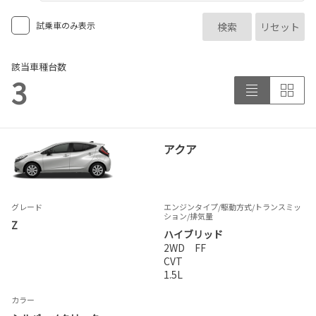
試乗車のみ表示
検索
リセット
該当車種台数
3
アクア
グレード
エンジンタイプ
/駆動方式/
トランスミッ
ション
/排気量
Z
ハイブリッド
2WD FF
CVT
1.5L
カラー