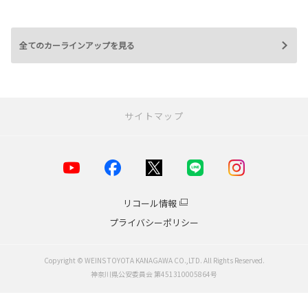
全てのカーラインアップを見る
サイトマップ
お店を探す
店舗一覧
横浜市
リコール情報
川崎市
プライバシーポリシー
海老名・厚木エリア
小田原エリア
鎌倉・湘南エリア
Copyright © WEINS TOYOTA KANAGAWA CO.,LTD. All Rights Reserved.
相模原・大和エリア
神奈川県公安委員会 第451310005864号
横須賀・逗子・葉山・三浦
中古車販売店