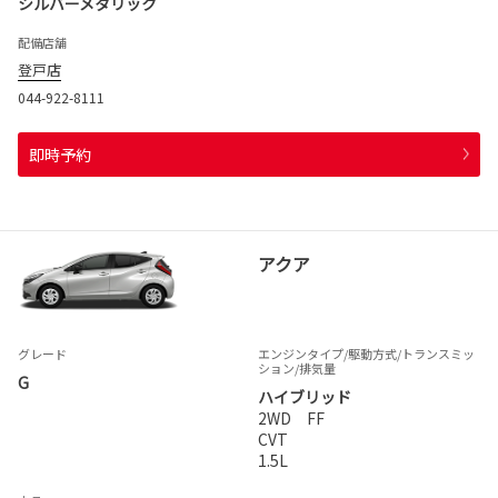
シルバーメタリック
配備店舗
登戸店
044-922-8111
即時予約
アクア
グレード
エンジンタイプ
/駆動方式/
トランスミッ
ション
/排気量
G
ハイブリッド
2WD FF
CVT
1.5L