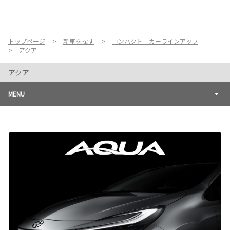
お店を探す
新車を探す
トップページ
新車を探す
コンパクト｜カーラインアップ
アクア
中古車を探す
アクア
点検・整備をする
MENU
新車購入ガイド
お得情報
地域応援活動
企業情報
採用情報
法人のお客様