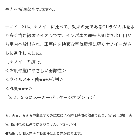
室内を快適な空気環境へ。
ナノイーXは、ナノイーに比べて、効果の元であるOHラジカルをよ
り多く含む微粒子イオンです。インパネの運転席側吹き出し口か
ら室内へ放出され、車室内を快適な空気環境に導くナノイーがさ
らに進化しました。
［ナノイーの技術］
＜お肌や髪にやさしい弱酸性＞
＜ウイルス
・菌
の抑制＞
★
★★
＜脱臭
＞
★★★
［S-Z、S-Gにメーカーパッケージオプション］
★、★★、★★★車室空間での試験による約１時間の効果であり、実使用環境・実
使用条件での結果ではありません。＊2＊3＊4
●効果には個人差や作動条件による差があります。