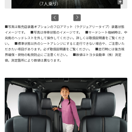
+
■写真は販売店装着オプションのフロアマット（ラグジュアリータイプ）装着状態
イメージです。 ■写真は停車状態のイメージです。 ■サードシート格納時は、中
央席のヘッドレストを外して操作してください。詳しくは取扱説明書をご覧くださ
い。 ■標準状態以外のシートアレンジにすると走行できない場合や、ご注意いた
だきたい項目があります。必ず取扱説明書をご覧ください。 ■走行時には後方視
界確保・荷物の転倒防止にご注意ください。 ■数値はトヨタ自動車（株）測定
値。測定箇所により数値は異なります。