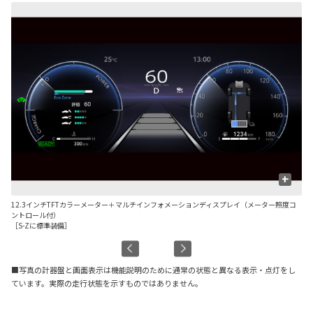
+
12.3インチTFTカラーメーター＋マルチインフォメーションディスプレイ（メーター照度コ
7
ントロール付）
ト
［S-Zに標準装備］
［S
■写真の計器盤と画面表示は機能説明のために通常の状態と異なる表示・点灯をし
ています。実際の走行状態を示すものではありません。