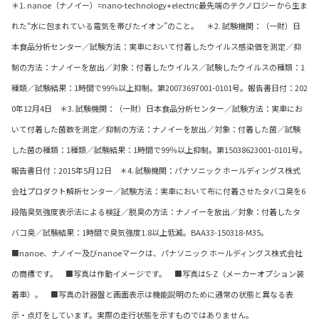
＊1. nanoe（ナノイー）=nano-technology+electric最先端のテクノロジーから生ま
れた“水に包まれている電気を帯びたイオン”のこと。 ＊2. 試験機関：（一財）日
本食品分析センター／試験方法：実車において付着したウイルス感染価を測定／抑
制の方法：ナノイーを放出／対象：付着したウイルス／試験したウイルスの種類：1
種類／試験結果：1時間で99％以上抑制。第20073697001-0101号。報告書日付：202
0年12月4日 ＊3. 試験機関：（一財）日本食品分析センター／試験方法：実車にお
いて付着した菌数を測定／抑制の方法：ナノイーを放出／対象：付着した菌／試験
した菌の種類：1種類／試験結果：1時間で99％以上抑制。第15038623001-0101号。
報告書日付：2015年5月12日 ＊4. 試験機関：パナソニック ホールディングス株式
会社プロダクト解析センター／試験方法：実車において布に付着させたタバコ臭を6
段階臭気強度表示法による検証／脱臭の方法：ナノイーを放出／対象：付着したタ
バコ臭／試験結果：1時間で臭気強度1.8以上低減。BAA33-150318-M35。
■nanoe、ナノイー及びnanoeマークは、パナソニック ホールディングス株式会社
の商標です。 ■写真は作動イメージです。 ■写真はS-Z（メーカーオプション装
着車）。 ■写真の計器盤と画面表示は機能説明のために通常の状態と異なる表
示・点灯をしています。実際の走行状態を示すものではありません。