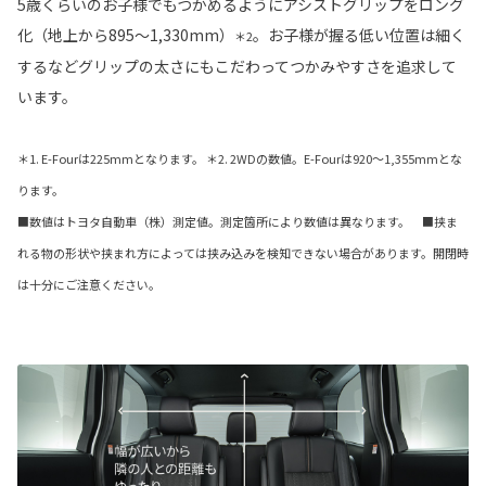
5歳くらいのお子様でもつかめるようにアシストグリップをロング
化（地上から895〜1,330mm）
。お子様が握る低い位置は細く
＊2
するなどグリップの太さにもこだわってつかみやすさを追求して
います。
＊1. E-Fourは225mmとなります。 ＊2. 2WDの数値。E-Fourは920〜1,355mmとな
ります。
■数値はトヨタ自動車（株）測定値。測定箇所により数値は異なります。 ■挟ま
れる物の形状や挟まれ方によっては挟み込みを検知できない場合があります。開閉時
は十分にご注意ください。