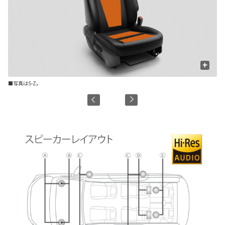
+
■写真はS-Z。
■