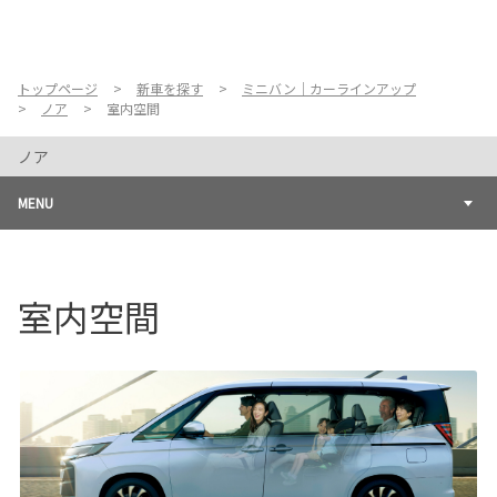
お店を探す
新車を探す
トップページ
新車を探す
ミニバン｜カーラインアップ
ノア
室内空間
中古車を探す
ノア
点検・整備をする
MENU
新車購入ガイド
室内空間
お得情報
地域応援活動
企業情報
採用情報
法人のお客様