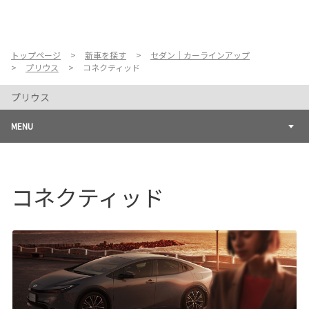
お店を探す
新車を探す
トップページ
新車を探す
セダン｜カーラインアップ
プリウス
コネクティッド
中古車を探す
プリウス
点検・整備をする
MENU
新車購入ガイド
コネクティッド
お得情報
地域応援活動
企業情報
採用情報
法人のお客様