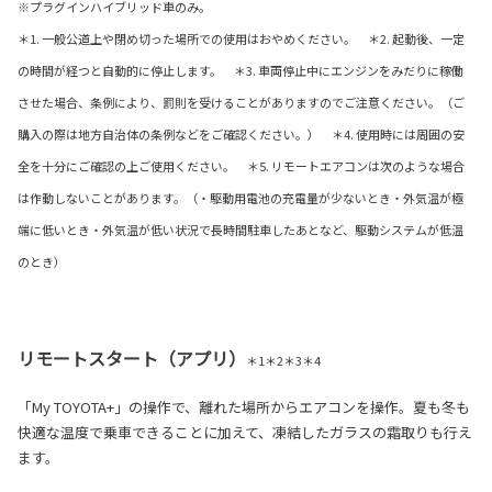
※プラグインハイブリッド車のみ。
＊1. 一般公道上や閉め切った場所での使用はおやめください。 ＊2. 起動後、一定
の時間が経つと自動的に停止します。 ＊3. 車両停止中にエンジンをみだりに稼働
させた場合、条例により、罰則を受けることがありますのでご注意ください。（ご
購入の際は地方自治体の条例などをご確認ください。） ＊4. 使用時には周囲の安
全を十分にご確認の上ご使用ください。 ＊5. リモートエアコンは次のような場合
は作動しないことがあります。（・駆動用電池の充電量が少ないとき・外気温が極
端に低いとき・外気温が低い状況で長時間駐車したあとなど、駆動システムが低温
のとき）
リモートスタート（アプリ）
＊1＊2＊3＊4
「My TOYOTA+」の操作で、離れた場所からエアコンを操作。夏も冬も
快適な温度で乗車できることに加えて、凍結したガラスの霜取りも行え
ます。