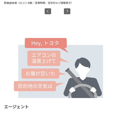
飲食店検索（口コミ点数／営業時間、定休日など情報表示）
駐
エージェント