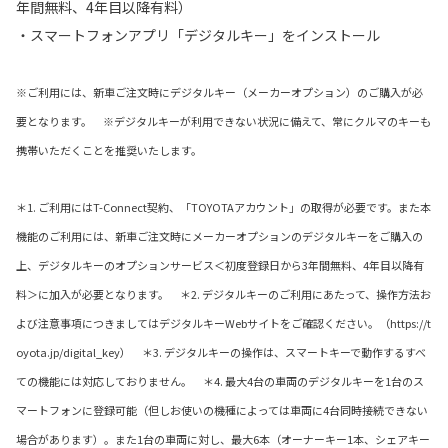
年間無料、4年目以降有料）
・スマートフォンアプリ「デジタルキー」をインストール
※ご利用には、新車ご注文時にデジタルキー（メーカーオプション）のご購入が必
要となります。 ※デジタルキーが利用できない状況に備えて、常にクルマのキーも
携帯いただくことを推奨いたします。
＊1. ご利用にはT-Connect契約、「TOYOTAアカウント」の取得が必要です。また本
機能のご利用には、新車ご注文時にメーカーオプションのデジタルキーをご購入の
上、デジタルキーのオプションサービス＜初度登録日から3年間無料、4年目以降有
料＞に加入が必要となります。 ＊2. デジタルキーのご利用にあたって、操作方法お
よび注意事項につきましてはデジタルキーWebサイトをご確認ください。（https://t
oyota.jp/digital_key） ＊3. デジタルキーの操作は、スマートキーで動作するすべ
ての機能には対応しておりません。 ＊4. 最大4台の車両のデジタルキーを1台のス
マートフォンに登録可能（但しお使いの機種によっては車両に4台同時接続できない
場合があります）。また1台の車両に対し、最大6本（オーナーキー1本、シェアキー