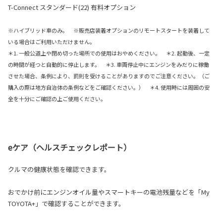
T-Connect スタンダード(22) 有料オプション
※ハイブリッド車のみ。 ※販売店装着オプションのリモートスタートを装着して
いる場合はご利用いただけません。
＊1. 一般公道上や閉め切った場所での使用はおやめください。 ＊2. 起動後、一定
の時間が経つと自動的に停止します。 ＊3. 車両停止中にエンジンをみだりに稼働
させた場合、条例により、罰則を受けることがありますのでご注意ください。（ご
購入の際は地方自治体の条例などをご確認ください。） ＊4. 使用時には周囲の安
全を十分にご確認の上ご使用ください。
eケア（ヘルスチェックレポート）
クルマの健康状態を確認できます。
おでかけ前にエンジンオイル量やスマートキーの電池残量などを「My
TOYOTA+」で確認することができます。