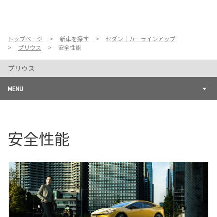
お店を探す
新車を探す
トップページ
新車を探す
セダン｜カーラインアップ
プリウス
安全性能
中古車を探す
プリウス
点検・整備をする
MENU
新車購入ガイド
安全性能
お得情報
地域応援活動
企業情報
採用情報
法人のお客様