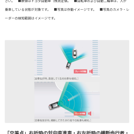
さい。 ■数値はトヨタ自動車（株測定値。 ■自転車および自動二輪車は、人が
乗車している状態が対象です。 ■写真は作動イメージです。 ■写真のカメラ・レ
ーダーの検知範囲はイメージです。
「交差点」右折時の対向直進車・右左折時の横断歩行者・