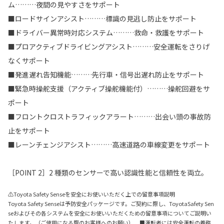
ム………夜間の見やすさをサポート
■ロードサインアシスト………標識の見逃し防止をサポート
■ドライバー異常時対応システム………救命・救護をサポート
■プロアクティブドライビングアシスト………安全運転をさりげ
なくサポート
■発進遅れ告知機能………先行車・信号出遅れ防止をサポート
■緊急時操舵支援（アクティブ操舵機能付）………操舵回避をサ
ポート
■フロントクロストラフィックアラート………出会い頭の事故防
止をサポート
■レーンチェンジアシスト………高速道路の車線変更をサポート
［POINT 2］2 種類のセンサーで高い認識性能と信頼性を両立。
⚠Toyota Safety Senseを安全にお使いいただく上での留意事項説明
Toyota Safety Senseは予防安全パッケージです。ご契約に際し、ToyotaSafety Sen
seおよびその各システムを安全にお使いいただくための留意事項についてご説明い
たします。（ご使用になる際のお客様へのお願い） ■運転者には安全運転の義務