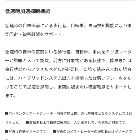
低速時加速抑制機能
低速時の自車直前にいる歩行者、自転車、車両検知機能により衝
突回避・被害軽減をサポート。
低速時の自車の直前にいる歩行者、自転車、車両をミリ波レーダ
ーと単眼カメラで認識。前方に対象物がある状態で、停車または
徐行状態からアクセルペダルが必要以上に強く踏み込まれた場合
には、ハイブリッドシステム出力を抑制または弱いブレーキをか
けることで加速を抑制し、衝突回避または被害軽減をサポートし
ます。
■パーキングサポートブレーキ（前後方静止物）の代替機能となるシステムではあ
りません。 ■自転車および自動二輪車は、人が乗車している状態が対象です。
■写真は作動イメージです。 ■写真のカメラ・レーダーの検知範囲はイメージで