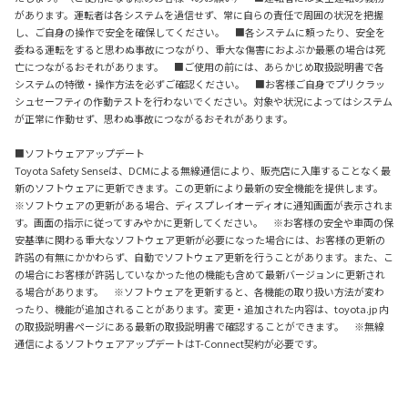
があります。運転者は各システムを過信せず、常に自らの責任で周囲の状況を把握
し、ご自身の操作で安全を確保してください。 ■各システムに頼ったり、安全を
委ねる運転をすると思わぬ事故につながり、重大な傷害におよぶか最悪の場合は死
亡につながるおそれがあります。 ■ご使用の前には、あらかじめ取扱説明書で各
システムの特徴・操作方法を必ずご確認ください。 ■お客様ご自身でプリクラッ
シュセーフティの作動テストを行わないでください。対象や状況によってはシステム
が正常に作動せず、思わぬ事故につながるおそれがあります。
■ソフトウェアアップデート
Toyota Safety Senseは、DCMによる無線通信により、販売店に入庫することなく最
新のソフトウェアに更新できます。この更新により最新の安全機能を提供します。
※ソフトウェアの更新がある場合、ディスプレイオーディオに通知画面が表示されま
す。画面の指示に従ってすみやかに更新してください。 ※お客様の安全や車両の保
安基準に関わる重大なソフトウェア更新が必要になった場合には、お客様の更新の
許諾の有無にかかわらず、自動でソフトウェア更新を行うことがあります。また、こ
の場合にお客様が許諾していなかった他の機能も含めて最新バージョンに更新され
る場合があります。 ※ソフトウェアを更新すると、各機能の取り扱い方法が変わ
ったり、機能が追加されることがあります。変更・追加された内容は、toyota.jp 内
の取扱説明書ページにある最新の取扱説明書で確認することができます。 ※無線
通信によるソフトウェアアップデートはT-Connect契約が必要です。