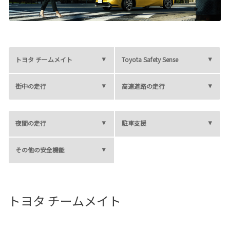
各種予約
事故・故障受付センター
[受付]
24時間,365日対応
0800-080-5365
トヨタ チームメイト
Toyota Safety Sense
街中の走行
高速道路の走行
夜間の走行
駐車支援
その他の安全機能
トヨタ チームメイト