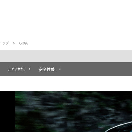
アップ
GR86
走行性能
安全性能