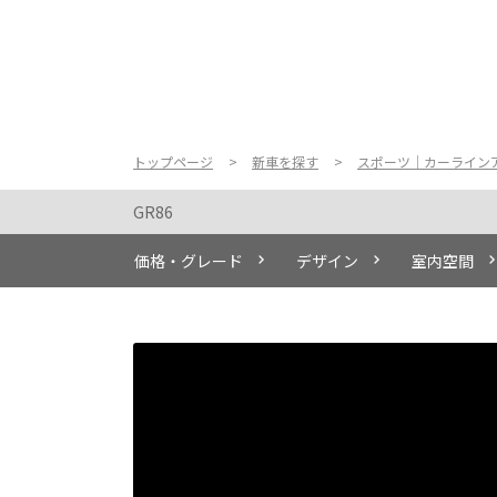
トップページ
新車を探す
スポーツ｜カーライン
GR86
価格・グレード
デザイン
室内空間