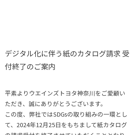
お店を探す
新車を探す
中古車を探す
デジタル化に伴う紙のカタログ請求 受
点検・整備をする
付終了のご案内
新車購入ガイド
お得情報
平素よりウエインズトヨタ神奈川をご愛顧い
地域応援活動
ただき、誠にありがとうございます。
この度、弊社ではSDGsの取り組みの一環とし
企業情報
採用情報
て、2024年12月25日をもちまして紙カタログ
法人のお客様