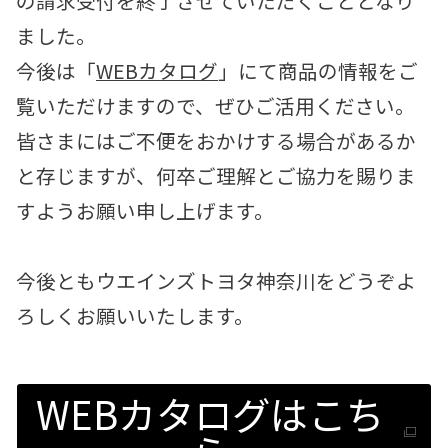
の請求受付を終了させていただくこととなり
各種予約
ました。
事故・故障受付センター
今後は「
WEBカタログ
」にて商品の情報をご
[受付]
24時間,365日対応
0800-080-5365
覧いただけますので、ぜひご活用ください。
皆さまにはご不便をおかけする場合があるか
と存じますが、何卒ご理解とご協力を賜りま
すようお願い申し上げます。
今後ともウエインズトヨタ神奈川をどうぞよ
ろしくお願いいたします。
WEBカタログはこち