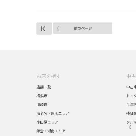
前のページ
お店を探す
中古
店舗一覧
中古
横浜市
トヨ
川崎市
１年
海老名・厚木エリア
残価
小田原エリア
クルマ
コ）
鎌倉・湘南エリア