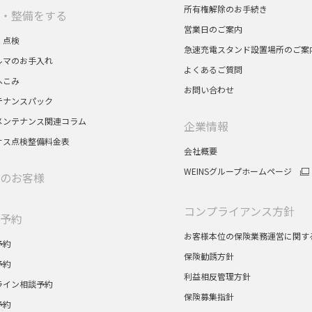
所有権解除のお手続き
・整備をする
営業日のご案内
・点検
急速充電スタンド設置場所のご案
ルマのお手入れ
よくあるご質問
へこみ
お問い合わせ
テナンスパック
メンテナンス関連コラム
企業情報
サス点検整備料金表
会社概要
WEINSグループホームページ
のお客様
コンプライアンス方針
予約
お客様本位の保険業務運営に関す
予約
保険勧誘方針
予約
利益相反管理方針
ライン相談予約
保険募集指針
予約