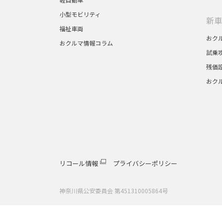
小型モビリティ
新車
福祉車両
おク
おクルマ情報コラム
試乗
残価
おク
リコール情報
プライバシーポリシー
神奈川県公安委員会 第451310005864号