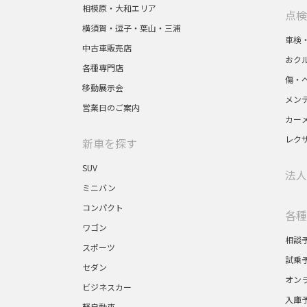
相模原・大和エリア
点検
横須賀・逗子・葉山・三浦
車検
中古車販売店
おク
各種専門店
傷・
移動展示会
メン
営業日のご案内
カー
レク
新車を探す
SUV
法人
ミニバン
コンパクト
各種
ワゴン
相談
スポーツ
試乗
セダン
オン
ビジネスカー
入庫
軽自動車