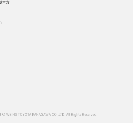
基本方
い
t © WEINS TOYOTA KANAGAWA CO.,LTD. All Rights Reserved.