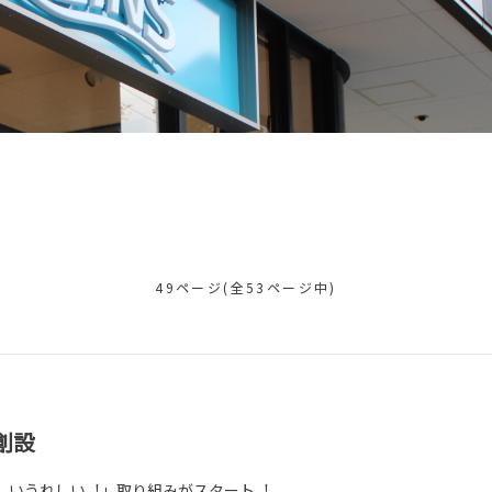
49ページ(全53ページ中)
創設
しいうれしい︕」取り組みがスタート︕