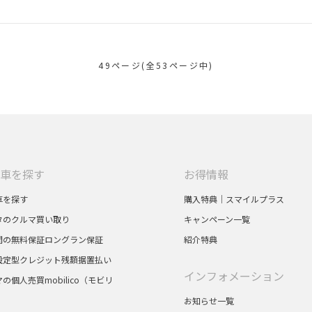
49ページ(全53ページ中)
車を探す
お得情報
車を探す
購入特典｜スマイルプラス
タのクルマ買い取り
キャンペーン一覧
間の無料保証ロングラン保証
紹介特典
設定型クレジット残額据置払い
インフォメーション
の個人売買mobilico（モビリ
お知らせ一覧