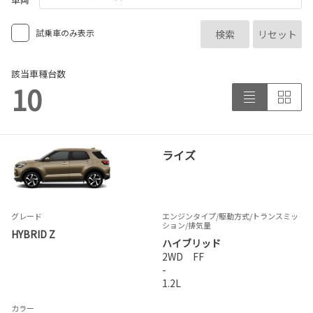
試乗車のみ表示
検索
リセット
該当車種台数
10
ライズ
グレード
エンジンタイプ
/駆動方式/
トランスミッ
ション
/排気量
HYBRID Z
ハイブリッド
2WD FF
-
1.2L
カラー