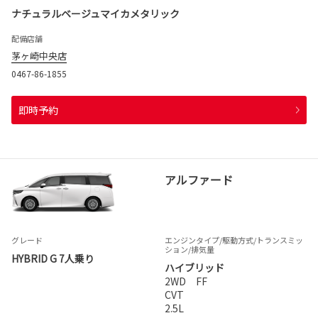
ナチュラルベージュマイカメタリック
配備店舗
茅ヶ崎中央店
0467-86-1855
即時予約
アルファード
グレード
エンジンタイプ
/駆動方式/
トランスミッ
ション
/排気量
HYBRID G 7人乗り
ハイブリッド
2WD FF
CVT
2.5L