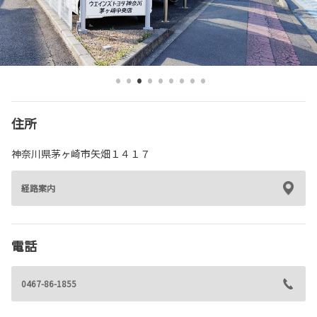
各種予約
事故・故障受付センター
[受付]
24時間,365日対応
0800-080-5365
住所
神奈川県茅ヶ崎市矢畑１４１７
経路案内
電話
0467-86-1855