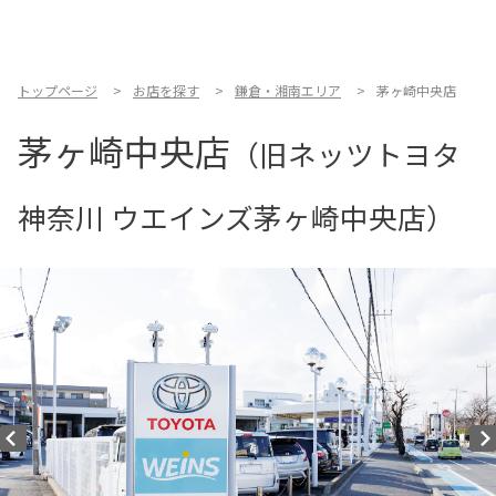
お店を探す
新車を探す
トップページ
お店を探す
鎌倉・湘南エリア
茅ヶ崎中央店
茅ヶ崎中央店
中古車を探す
（旧ネッツトヨタ
点検・整備をする
神奈川 ウエインズ茅ヶ崎中央店）
新車購入ガイド
お得情報
地域応援活動
企業情報
採用情報
法人のお客様