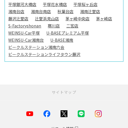
平塚銀河大橋店
平塚花水橋店
平塚桜ヶ丘店
湘南台店
湘南台南店
秋葉台店
湘南辻堂店
藤沢辻堂店
辻堂浜見山店
茅ヶ崎中央店
茅ヶ崎店
S-Factoryshonan
寒川店
二宮店
WEINSU-Car平塚
U-BASEプレミアム平塚
WEINSU-Car湘南台
U-BASE湘南
ビークルステーション湘南六会
ビークルステーションライフタウン藤沢
サイトマップ
お店を探す
店舗一覧
横浜市