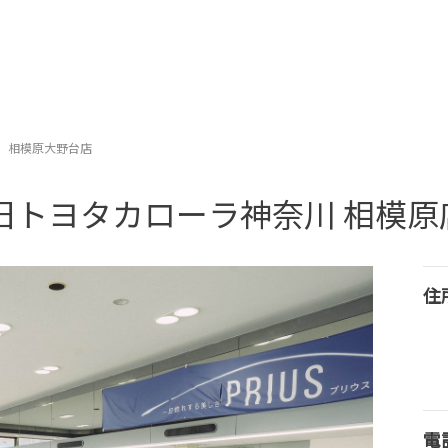
相模原大野台店
旧トヨタカローラ神奈川 相模原
住
電