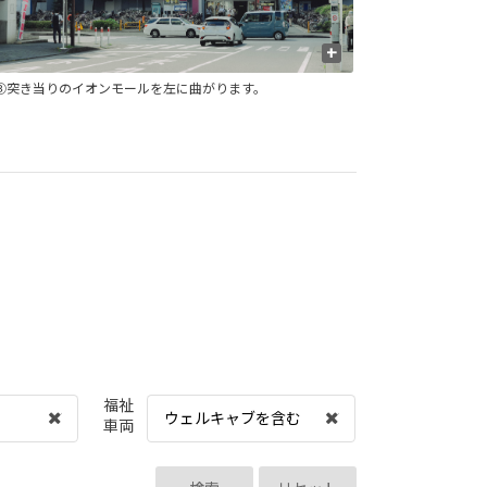
+
③突き当りのイオンモールを左に曲がります。
④一つ目の
福祉
ウェルキャブを含む
車両