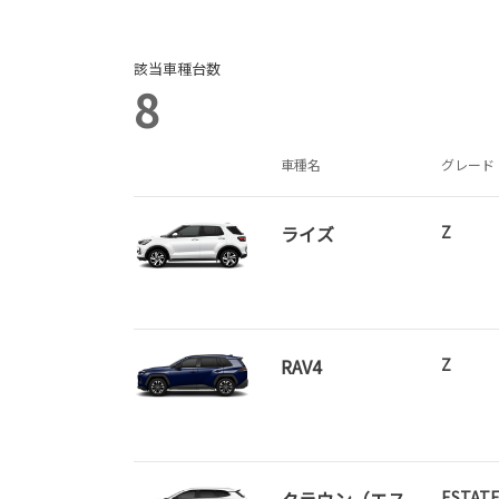
該当車種台数
8
車種名
グレード
ライズ
Z
RAV4
Z
クラウン（エス
ESTATE