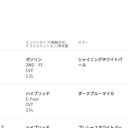
エンジンタイプ/駆動方式/
カラー
トランスミッション/排気量
ガソリン
シャイニングホワイトパ
2WD FF
ール
CVT
1.2L
ハイブリッド
ダークブルーマイカ
E-Four
CVT
2.5L
 Z
ハイブリッド
プレシャスホワイトパー