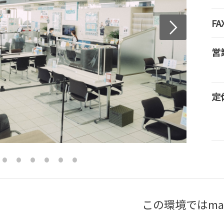
FA
営
定
この環境ではma