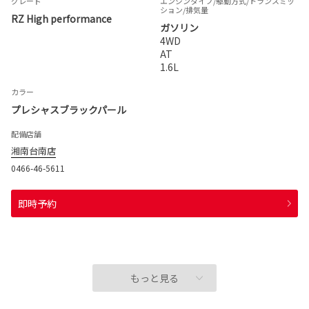
グレード
エンジンタイプ
/駆動方式/
トランスミッ
ション
/排気量
RZ High performance
ガソリン
4WD
AT
1.6L
カラー
プレシャスブラックパール
配備店舗
湘南台南店
0466-46-5611
即時予約
もっと見る