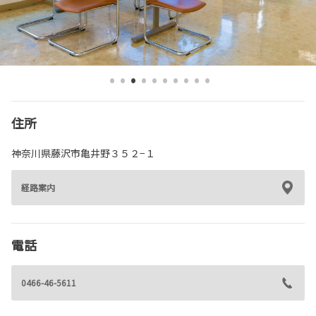
各種予約
事故・故障受付センター
[受付]
24時間,365日対応
0800-080-5365
住所
神奈川県藤沢市亀井野３５２−１
経路案内
電話
0466-46-5611