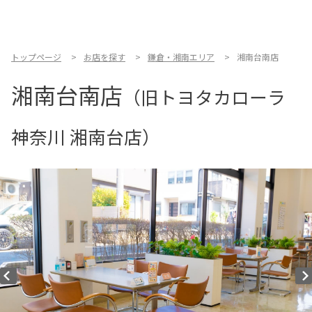
お店を探す
新車を探す
トップページ
お店を探す
鎌倉・湘南エリア
湘南台南店
湘南台南店
中古車を探す
（旧トヨタカローラ
点検・整備をする
神奈川 湘南台店）
新車購入ガイド
お得情報
地域応援活動
企業情報
採用情報
法人のお客様