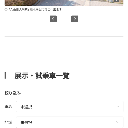
①「六会日大前駅」改札を出て東口へ出ます
②
展示・試乗車一覧
絞り込み
車名
地域