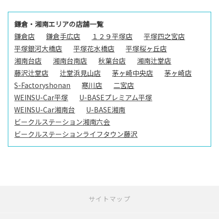
鎌倉・湘南エリアの店舗一覧
鎌倉店
鎌倉手広店
１２９平塚店
平塚四之宮店
平塚銀河大橋店
平塚花水橋店
平塚桜ヶ丘店
湘南台店
湘南台南店
秋葉台店
湘南辻堂店
藤沢辻堂店
辻堂浜見山店
茅ヶ崎中央店
茅ヶ崎店
S-Factoryshonan
寒川店
二宮店
WEINSU-Car平塚
U-BASEプレミアム平塚
WEINSU-Car湘南台
U-BASE湘南
ビークルステーション湘南六会
ビークルステーションライフタウン藤沢
サイトマップ