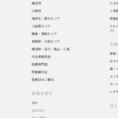
横浜市
トヨ
川崎市
１年
海老名・厚木エリア
残価
小田原エリア
クルマ
コ）
鎌倉・湘南エリア
相模原・大和エリア
点検
横須賀・逗子・葉山・三浦
車検
中古車販売店
おク
各種専門店
傷・
移動展示会
メン
営業日のご案内
カー
レク
新車を探す
SUV
法人
ミニバン
コンパクト