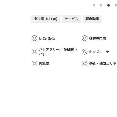
中古車（U-Car)
サービス
軽自動車
U-Car販売
各種専門店
バリアフリー／ 多目的ト
キッズコーナー
イレ
授乳室
鎌倉・湘南エリア