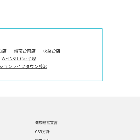
台店
湘南台南店
秋葉台店
WEINSU-Car平塚
ションライフタウン藤沢
健康経営宣言
CSR方針