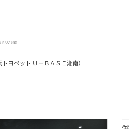
U-BASE湘南
浜トヨペット Ｕ－ＢＡＳＥ湘南）
住