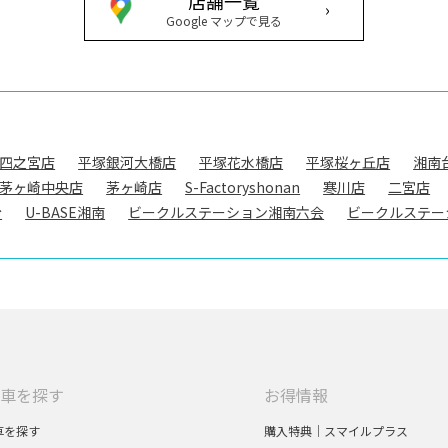
店舗一覧
›
Google マップで見る
四之宮店
平塚銀河大橋店
平塚花水橋店
平塚桜ヶ丘店
湘南
茅ヶ崎中央店
茅ヶ崎店
S-Factoryshonan
寒川店
二宮店
台
U-BASE湘南
ビークルステーション湘南六会
ビークルステー
車を探す
お得情報
車を探す
購入特典｜スマイルプラス