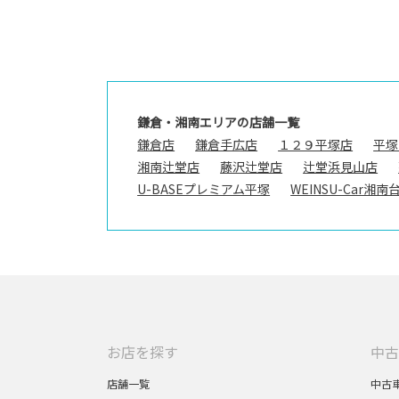
鎌倉・湘南エリアの店舗一覧
鎌倉店
鎌倉手広店
１２９平塚店
平塚
湘南辻堂店
藤沢辻堂店
辻堂浜見山店
U-BASEプレミアム平塚
WEINSU-Car湘南
お店を探す
中古
店舗一覧
中古