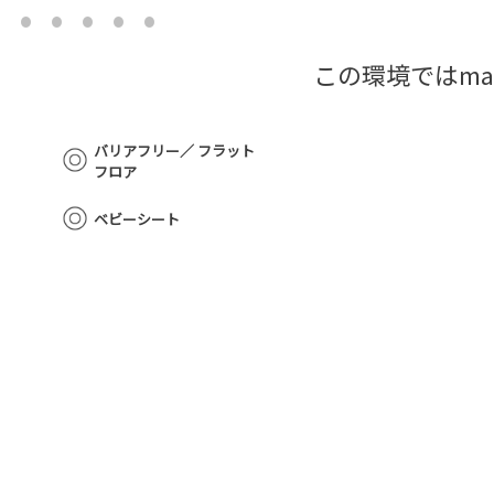
この環境ではma
バリアフリー／ フラット
フロア
ベビーシート