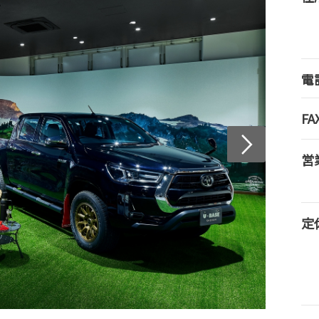
電
FA
営
定