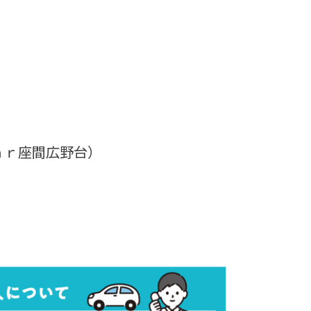
ａｒ座間広野台）