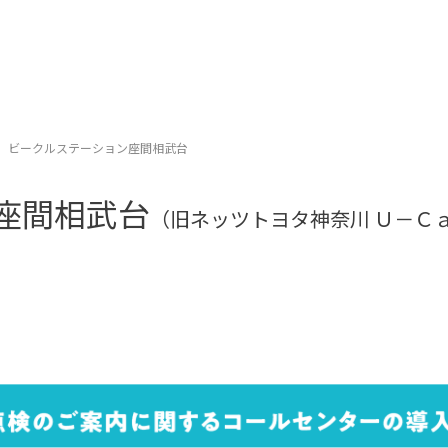
ビークルステーション座間相武台
座間相武台
（旧ネッツトヨタ神奈川 Ｕ－Ｃ