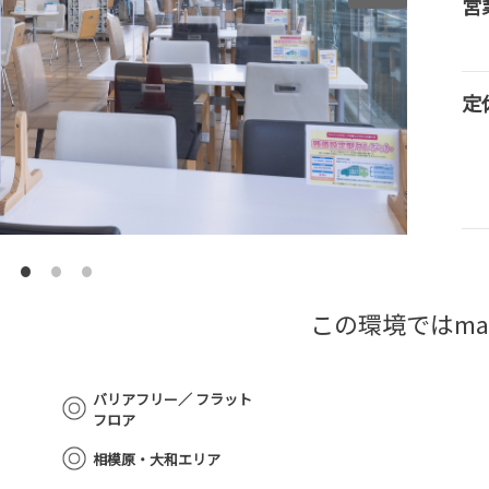
営
定
この環境ではma
バリアフリー／ フラット
フロア
相模原・大和エリア