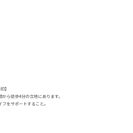
目印】
間から徒歩4分の立地にあります。
イフをサポートすること。
。