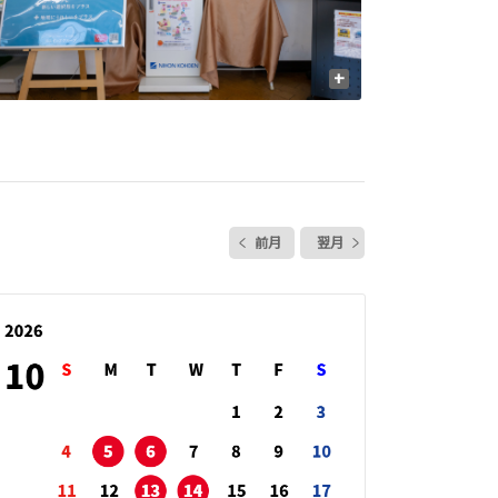
+
前月
翌月