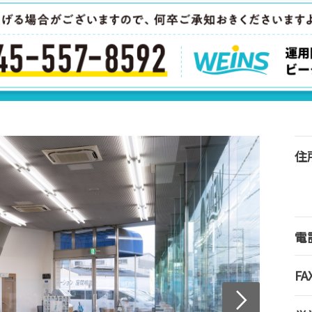
住
電
FA