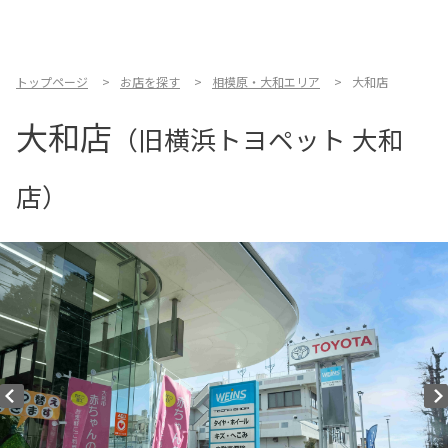
お店を探す
新車を探す
トップページ
お店を探す
相模原・大和エリア
大和店
大和店
中古車を探す
（旧横浜トヨペット 大和
点検・整備をする
店）
新車購入ガイド
お得情報
地域応援活動
企業情報
採用情報
法人のお客様