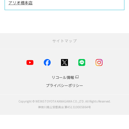
アリオ橋本店
サイトマップ
お店を探す
店舗一覧
横浜市
リコール情報
川崎市
プライバシーポリシー
海老名・厚木エリア
小田原エリア
鎌倉・湘南エリア
Copyright © WEINS TOYOTA KANAGAWA CO.,LTD. All Rights Reserved.
相模原・大和エリア
神奈川県公安委員会 第451310005864号
横須賀・逗子・葉山・三浦
中古車販売店
各種専門店