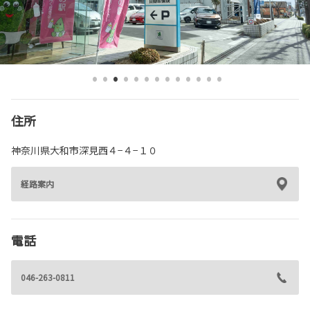
各種予約
事故・故障受付センター
[受付]
24時間,365日対応
0800-080-5365
住所
神奈川県大和市深見西４−４−１０
経路案内
電話
046-263-0811