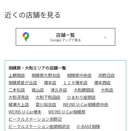
近くの店舗を見る
店舗一覧
›
Google マップで見る
相模原・大和エリアの店舗一覧
上鶴間店
相模原大野台店
相模原中央店
渕野辺店
相模原星が丘店
橋本店
１２９橋本店
橋本西店
二本松店
城山店
津久井店
大和鶴間店
大和店
大和深見店
大和下和田店
ひまわり座間店
綾瀬大上店
愛川桜台店
WEINS U-Car相模原中央
WEINS U-Car橋本
WEINS U-Car相模原
ビークルステーション渕野辺
ビークルステーション座間相武台
U-BASE相模