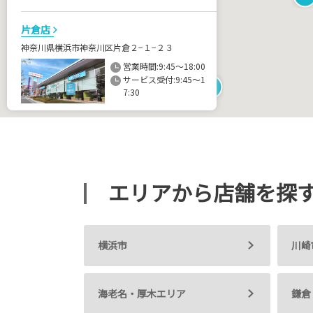
片倉店
神奈川県横浜市神奈川区片倉２−１−２３
営業時間:9:45～18:00
サービス受付:9:45～1
7:30
045-413-3111
東神奈川店
神奈川県横浜市神奈川区広台太田町１１−１２
エリアから店舗を探
営業時間:9:45～18:00
サービス受付:9:45～1
7:30
045-321-7111
横浜市
川崎
横浜みなとみらい店
神奈川県横浜市西区花咲町７−１５０
海老名・厚木エリア
鎌倉
営業時間:9:45～18:00