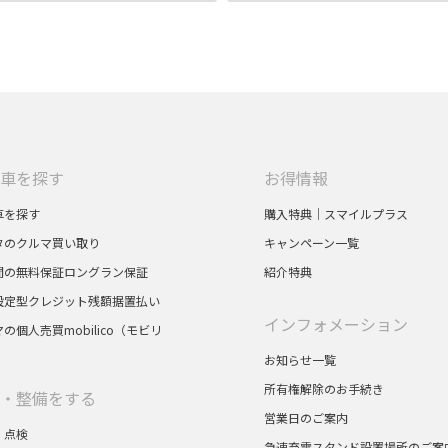
車を探す
お得情報
車を探す
購入特典｜スマイルプラス
タのクルマ買い取り
キャンペーン一覧
間の無料保証ロングラン保証
紹介特典
設定型クレジット残額据置払い
インフォメーション
の個人売買mobilico（モビリ
お知らせ一覧
所有権解除のお手続き
・整備をする
営業日のご案内
・点検
急速充電スタンド設置場所のご案