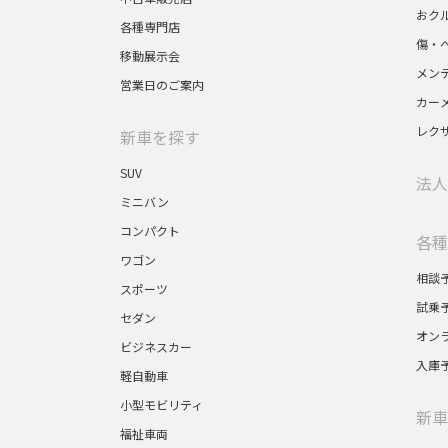
南店
おク
各種専門店
神奈川県横浜市南区井土ヶ谷中町１５８
傷・
営業時間:9:45～18:00
移動展示会
メン
サービス受付:9:45～1
営業日のご案内
7:30
カー
045-741-7111
レク
新車を探す
WEINS U-Car 港南日野インター
SUV
法人
神奈川県横浜市港南区日野中央２−１３−８
ミニバン
営業時間:9:45～18:00
コンパクト
各種
045-841-6122
ワゴン
相談
スポーツ
試乗
セダン
オン
港南店
ビジネスカー
神奈川県横浜市港南区日野中央１−２−２
入庫
軽自動車
営業時間:9:45～18:00
小型モビリティ
サービス受付:9:45～1
新車
7:30
福祉車両