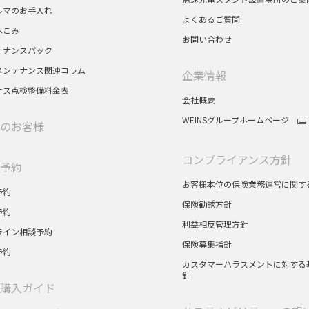
ルマのお手入れ
よくあるご質問
へこみ
お問い合わせ
テナンスパック
メンテナンス関連コラム
企業情報
サス点検整備料金表
会社概要
WEINSグループホームページ
のお客様
コンプライアンス方針
予約
お客様本位の保険業務運営に関す
予約
保険勧誘方針
予約
利益相反管理方針
ライン相談予約
保険募集指針
予約
カスタマーハラスメントに対する
針
購入ガイド