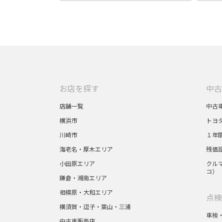
サービス受付:9:45～1
7:30
045-321-1211
トヨタハートフルプラザ横浜
神奈川県横浜市中区山下町33 ウエインズビル2F
営業時間:10:00～18:0
0
お店を探す
中古
定休日:火曜日および
一部の平日
店舗一覧
中古
045-555-8412
横浜市
トヨ
川崎市
１年
山下公園店
海老名・厚木エリア
残価
神奈川県横浜市中区山下町３３
小田原エリア
クルマ
営業時間:9:45～18:00
コ）
サービス受付:9:45～1
鎌倉・湘南エリア
7:30
相模原・大和エリア
点検
045-224-8811
横須賀・逗子・葉山・三浦
車検
中古車販売店