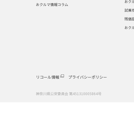
045-844-1511
おク
おクルマ情報コラム
試乗
港南中央店
残価
神奈川県横浜市港南区日野１−４−２１
おク
営業時間:9:45～18:00
サービス受付:9:45～1
7:30
045-847-2011
狩場インター店
神奈川県横浜市保土ケ谷区狩場町６５
リコール情報
プライバシーポリシー
営業時間:9:45～18:00
サービス受付:9:45～1
神奈川県公安委員会 第451310005864号
7:30
045-711-3111
保土ヶ谷店
神奈川県横浜市保土ケ谷区宮田町２−１６０−７
営業時間:9:45～18:00